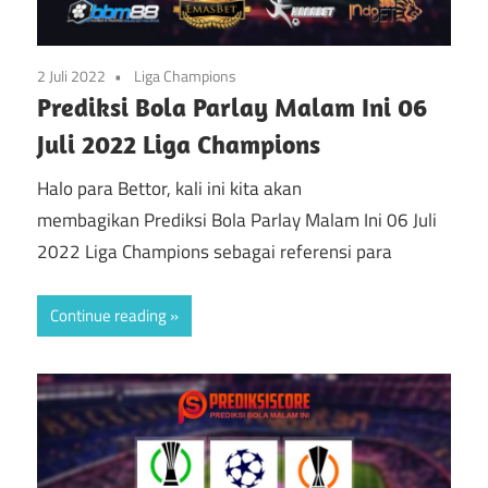
2 Juli 2022
Liga Champions
Prediksi Bola Parlay Malam Ini 06
Juli 2022 Liga Champions
Halo para Bettor, kali ini kita akan
membagikan Prediksi Bola Parlay Malam Ini 06 Juli
2022 Liga Champions sebagai referensi para
Continue reading