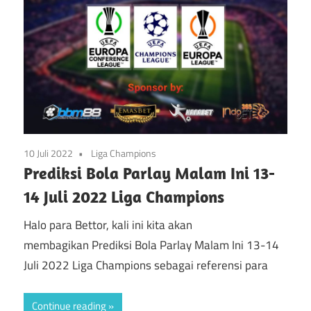
10 Juli 2022
Liga Champions
Prediksi Bola Parlay Malam Ini 13-
14 Juli 2022 Liga Champions
Halo para Bettor, kali ini kita akan
membagikan Prediksi Bola Parlay Malam Ini 13-14
Juli 2022 Liga Champions sebagai referensi para
Continue reading