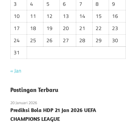
3
4
5
6
7
8
9
:
10
11
12
13
14
15
16
17
18
19
20
21
22
23
24
25
26
27
28
29
30
31
« Jan
Postingan Terbaru
20 Januari 2026
Prediksi Bola HDP 21 Jan 2026 UEFA
CHAMPIONS LEAGUE