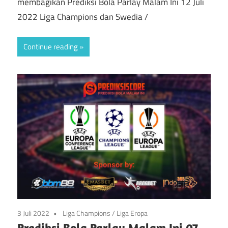
membagikan Prediksi Bola Parlay Malam Ini 12 Juli
2022 Liga Champions dan Swedia /
Continue reading
3 Juli 2022
Liga Champions
/
Liga Eropa
Prediksi Bola Parlay Malam Ini 07