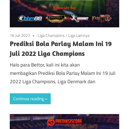
Piala
Ini
Dunia
2022,
|
Cuplikan
16 Juli 2022
Liga Champions
/
Liga Lainnya
Bocoran
Gol
Prediksi Bola Parlay Malam Ini 19
Setiap
Piala
Juli 2022 Liga Champions
Hari
Lengkap
Halo para Bettor, kali ini kita akan
Dunia
Dengan
membagikan Prediksi Bola Parlay Malam Ini 19 Juli
Statistik.
2022
2022 Liga Champions, Liga Denmark dan
Continue reading