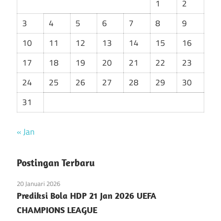
1
2
r
3
4
5
6
7
8
9
:
10
11
12
13
14
15
16
17
18
19
20
21
22
23
24
25
26
27
28
29
30
31
« Jan
Postingan Terbaru
20 Januari 2026
Prediksi Bola HDP 21 Jan 2026 UEFA
CHAMPIONS LEAGUE