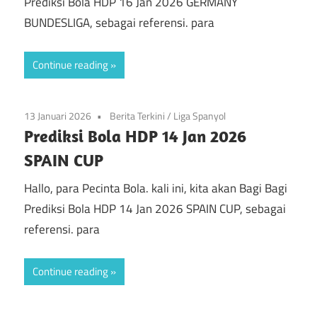
Prediksi Bola HDP 16 Jan 2026 GERMANY
BUNDESLIGA, sebagai referensi. para
Continue reading
13 Januari 2026
Berita Terkini
/
Liga Spanyol
Prediksi Bola HDP 14 Jan 2026
SPAIN CUP
Hallo, para Pecinta Bola. kali ini, kita akan Bagi Bagi
Prediksi Bola HDP 14 Jan 2026 SPAIN CUP, sebagai
referensi. para
Continue reading