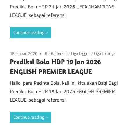
Piala
Prediksi Bola HDP 21 Jan 2026 UEFA CHAMPIONS
Ini
Dunia
LEAGUE, sebagai referensi.
2022,
|
Cuplikan
Continue reading
Bocoran
Gol
Setiap
Piala
18 Januari 2026
Berita Terkini
/
Liga Inggris
/
Liga Lainnya
Hari
Prediksi Bola HDP 19 Jan 2026
Lengkap
Dunia
ENGLISH PREMIER LEAGUE
Dengan
Statistik.
2022
Hallo, para Pecinta Bola. kali ini, kita akan Bagi Bagi
Prediksi Bola HDP 19 Jan 2026 ENGLISH PREMIER
LEAGUE, sebagai referensi.
Continue reading