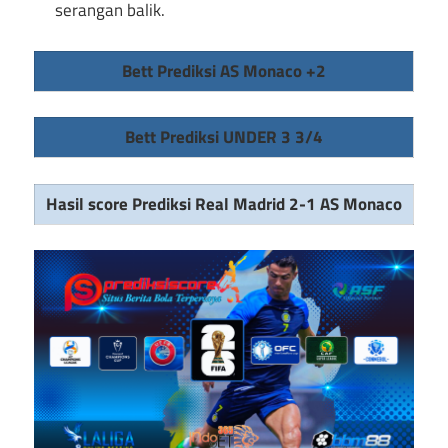
serangan balik.
Bett Prediksi AS Monaco +2
Bett Prediksi UNDER 3 3/4
Hasil score Prediksi Real Madrid 2-1 AS Monaco