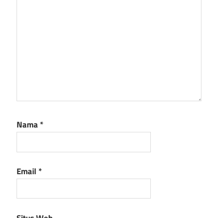
Nama
*
Email
*
Situs Web