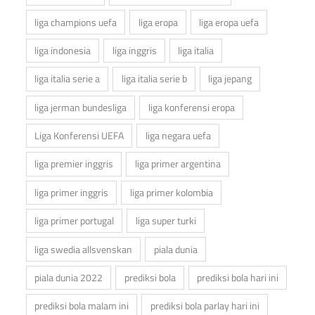
liga champions uefa
liga eropa
liga eropa uefa
liga indonesia
liga inggris
liga italia
liga italia serie a
liga italia serie b
liga jepang
liga jerman bundesliga
liga konferensi eropa
Liga Konferensi UEFA
liga negara uefa
liga premier inggris
liga primer argentina
liga primer inggris
liga primer kolombia
liga primer portugal
liga super turki
liga swedia allsvenskan
piala dunia
piala dunia 2022
prediksi bola
prediksi bola hari ini
prediksi bola malam ini
prediksi bola parlay hari ini