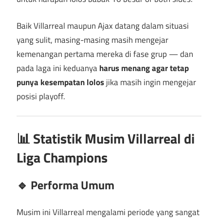
Baik Villarreal maupun Ajax datang dalam situasi
yang sulit, masing-masing masih mengejar
kemenangan pertama mereka di fase grup — dan
pada laga ini keduanya
harus menang agar tetap
punya kesempatan lolos
jika masih ingin mengejar
posisi playoff.
📊
Statistik Musim Villarreal di
Liga Champions
🔹 Performa Umum
Musim ini Villarreal mengalami periode yang sangat