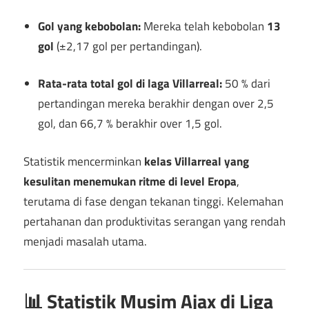
Gol yang kebobolan:
Mereka telah kebobolan
13
gol
(±2,17 gol per pertandingan).
Rata-rata total gol di laga Villarreal:
50 % dari
pertandingan mereka berakhir dengan over 2,5
gol, dan 66,7 % berakhir over 1,5 gol.
Statistik mencerminkan
kelas Villarreal yang
kesulitan menemukan ritme di level Eropa
,
terutama di fase dengan tekanan tinggi. Kelemahan
pertahanan dan produktivitas serangan yang rendah
menjadi masalah utama.
📊
Statistik Musim Ajax di Liga