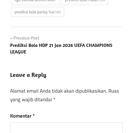
prediksi bola parlay hari ini
Navigasi
Previous Post
Prediksi Bola HDP 21 Jan 2026 UEFA CHAMPIONS
pos
LEAGUE
Leave a Reply
Alamat email Anda tidak akan dipublikasikan.
Ruas
yang wajib ditandai
*
Komentar
*