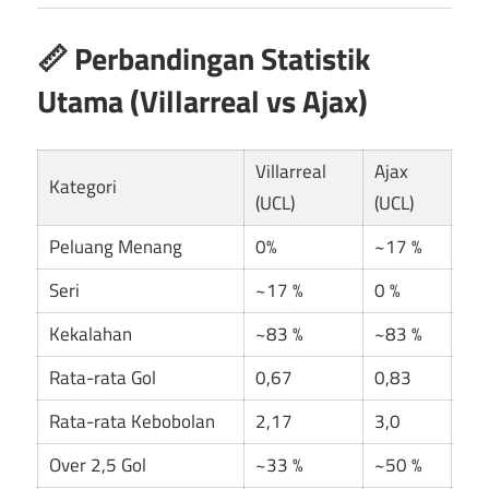
📏
Perbandingan Statistik
Utama (Villarreal vs Ajax)
Villarreal
Ajax
Kategori
(UCL)
(UCL)
Peluang Menang
0%
~17 %
Seri
~17 %
0 %
Kekalahan
~83 %
~83 %
Rata-rata Gol
0,67
0,83
Rata-rata Kebobolan
2,17
3,0
Over 2,5 Gol
~33 %
~50 %