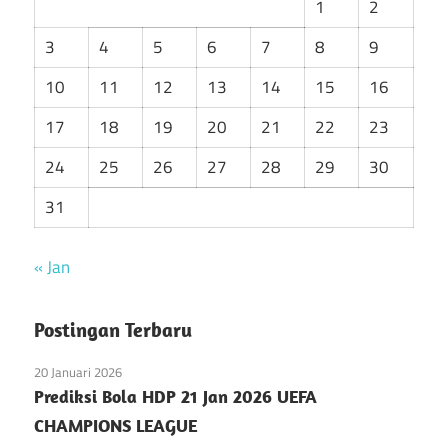
1
2
r
3
4
5
6
7
8
9
:
10
11
12
13
14
15
16
17
18
19
20
21
22
23
24
25
26
27
28
29
30
31
« Jan
Postingan Terbaru
20 Januari 2026
Prediksi Bola HDP 21 Jan 2026 UEFA
CHAMPIONS LEAGUE