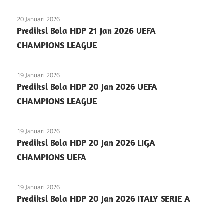
20 Januari 2026
Prediksi Bola HDP 21 Jan 2026 UEFA
CHAMPIONS LEAGUE
19 Januari 2026
Prediksi Bola HDP 20 Jan 2026 UEFA
CHAMPIONS LEAGUE
19 Januari 2026
Prediksi Bola HDP 20 Jan 2026 LIGA
CHAMPIONS UEFA
19 Januari 2026
Prediksi Bola HDP 20 Jan 2026 ITALY SERIE A