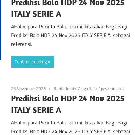
Prediksi Bola HDP 24 Nov 2025
ITALY SERIE A
4Hallo, para Pecinta Bola. kali ini, kita akan Bagi-Bagi
Prediksi Bola HDP 24 Nov 2025 ITALY SERIE A, sebagai
referensi.
Continue reading
23 November 2025
Berita Terkini
/
Liga Italia
/
pasaran bola
Prediksi Bola HDP 24 Nov 2025
ITALY SERIE A
4Hallo, para Pecinta Bola. kali ini, kita akan Bagi-Bagi
Prediksi Bola HDP 24 Nov 2025 ITALY SERIE A, sebagai