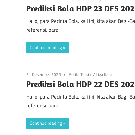
Prediksi Bola HDP 23 DES 20
Hallo, para Pecinta Bola. kali ini, kita akan Bag
referensi. para
Continue reading
21 Desember 2025
Berita Terkini
/
Liga Italia
Prediksi Bola HDP 22 DES 202
Hallo, para Pecinta Bola. kali ini, kita akan Bagi
referensi. para
Continue reading