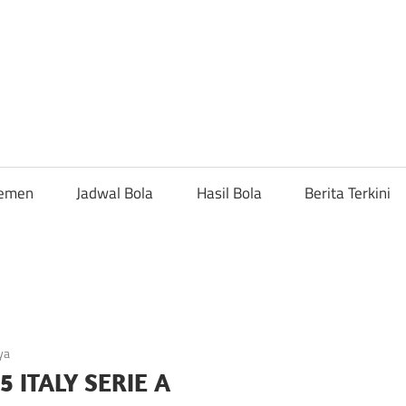
diksi
or
la
semen
Jadwal Bola
Hasil Bola
Berita Terkini
diksi
la
ya
5 ITALY SERIE A