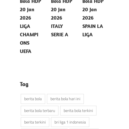
Bola HDP
Bola HDP
Bola HDP
20 Jan
20 Jan
20 Jan
2026
2026
2026
LIGA
ITALY
SPAIN LA
CHAMPI
SERIE A
LIGA
ONS
UEFA
Tag
berita bola
berita bola hari ini
berita bola terbaru
berita bola terkini
berita terkini
bri liga 1 indonesia