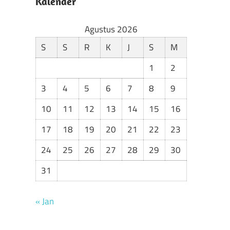
Kalender
r
c
c
h
Agustus 2026
h
f
S
S
R
K
J
S
M
o
1
2
r
:
3
4
5
6
7
8
9
10
11
12
13
14
15
16
17
18
19
20
21
22
23
24
25
26
27
28
29
30
31
« Jan