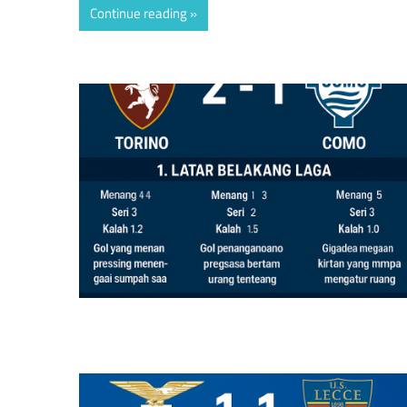
Continue reading