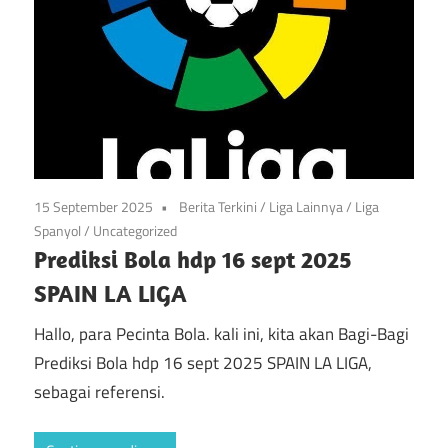
15 September 2025
Berita Terkini
/
Liga Lainnya
/
Liga
Spanyol
/
Uncategorized
Prediksi Bola hdp 16 sept 2025
SPAIN LA LIGA
Hallo, para Pecinta Bola. kali ini, kita akan Bagi-Bagi
Prediksi Bola hdp 16 sept 2025 SPAIN LA LIGA,
sebagai referensi.