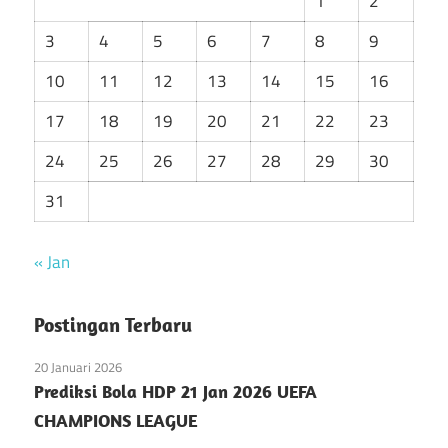
1
2
r
3
4
5
6
7
8
9
:
10
11
12
13
14
15
16
17
18
19
20
21
22
23
24
25
26
27
28
29
30
31
« Jan
Postingan Terbaru
20 Januari 2026
Prediksi Bola HDP 21 Jan 2026 UEFA
CHAMPIONS LEAGUE