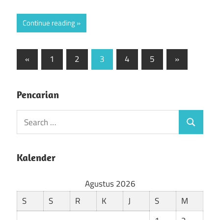
Continue reading
Paginasi
Previous
Next
«
1
2
3
4
5
»
Posts
Posts
pos
Pencarian
S
S
e
e
a
a
Kalender
r
r
c
Agustus 2026
c
h
h
S
S
R
K
J
S
M
f
o