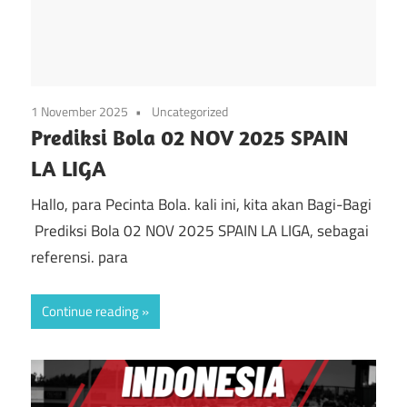
Piala
Ini
Dunia
2022,
|
Cuplikan
1 November 2025
Uncategorized
Bocoran
Gol
Prediksi Bola 02 NOV 2025 SPAIN
Setiap
Piala
LA LIGA
Hari
Lengkap
Hallo, para Pecinta Bola. kali ini, kita akan Bagi-Bagi
Dunia
Dengan
Prediksi Bola 02 NOV 2025 SPAIN LA LIGA, sebagai
Statistik.
2022
referensi. para
Continue reading