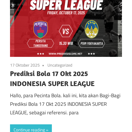
17 Oktober 2025
Uncategorized
Prediksi Bola 17 Okt 2025
INDONESIA SUPER LEAGUE
Hallo, para Pecinta Bola. kali ini, kita akan Bagi-Bagi
Prediksi Bola 17 Okt 2025 INDONESIA SUPER
LEAGUE, sebagai referensi. para
Continue reading