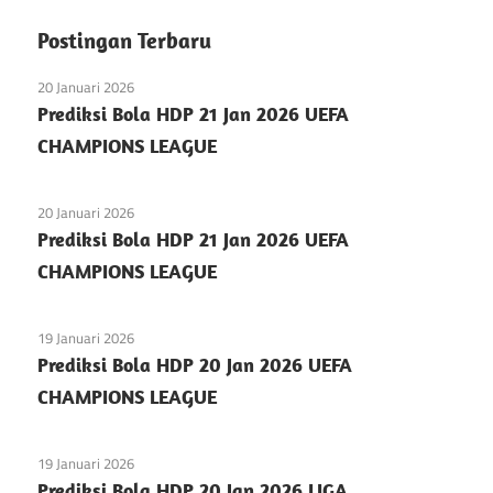
Postingan Terbaru
20 Januari 2026
Prediksi Bola HDP 21 Jan 2026 UEFA
CHAMPIONS LEAGUE
20 Januari 2026
Prediksi Bola HDP 21 Jan 2026 UEFA
CHAMPIONS LEAGUE
19 Januari 2026
Prediksi Bola HDP 20 Jan 2026 UEFA
CHAMPIONS LEAGUE
19 Januari 2026
Prediksi Bola HDP 20 Jan 2026 LIGA