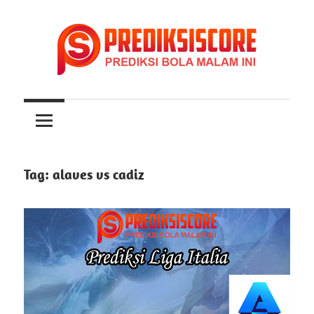
Skip
to
content
Prediksiscore
Prediksi
Memberikan
Prediksi
Skor
Skor
Bola
Bola,
Tag:
alaves vs cadiz
Liga
|
Champions,
Inggris,
Prediksi
Spanyol,
Italia,
Bola
Jerman,
Malam
Euro,