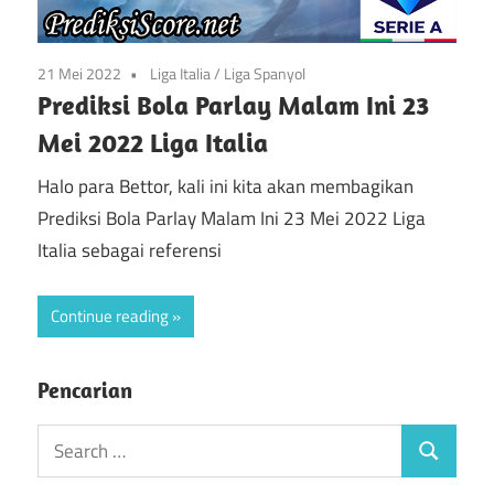
Piala
Ini
Dunia
21 Mei 2022
Liga Italia
/
Liga Spanyol
2022,
|
Prediksi Bola Parlay Malam Ini 23
Cuplikan
Mei 2022 Liga Italia
Bocoran
Gol
Setiap
Halo para Bettor, kali ini kita akan membagikan
Piala
Hari
Prediksi Bola Parlay Malam Ini 23 Mei 2022 Liga
Lengkap
Italia sebagai referensi
Dunia
Dengan
Statistik.
2022
Continue reading
Pencarian
S
S
e