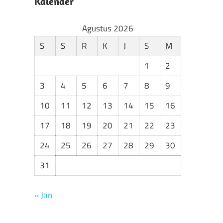
Kalender
r
c
c
h
Agustus 2026
h
f
S
S
R
K
J
S
M
o
1
2
r
:
3
4
5
6
7
8
9
10
11
12
13
14
15
16
17
18
19
20
21
22
23
24
25
26
27
28
29
30
31
« Jan