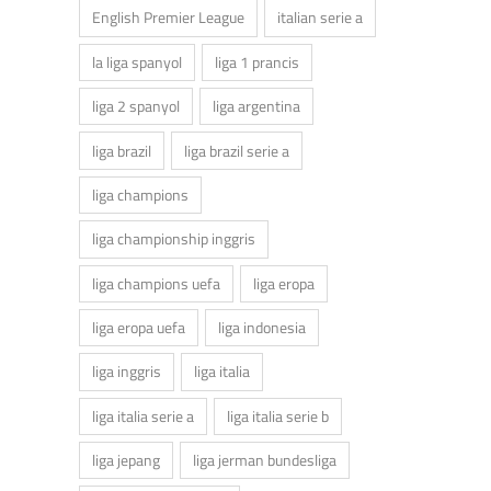
English Premier League
italian serie a
la liga spanyol
liga 1 prancis
liga 2 spanyol
liga argentina
liga brazil
liga brazil serie a
liga champions
liga championship inggris
liga champions uefa
liga eropa
liga eropa uefa
liga indonesia
liga inggris
liga italia
liga italia serie a
liga italia serie b
liga jepang
liga jerman bundesliga