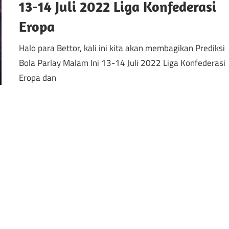
lam
13-14 Juli 2022 Liga Konfederasi
Eropa
Halo para Bettor, kali ini kita akan membagikan Prediksi
Bola Parlay Malam Ini 13-14 Juli 2022 Liga Konfederasi
Eropa dan
coran
la
nia
22