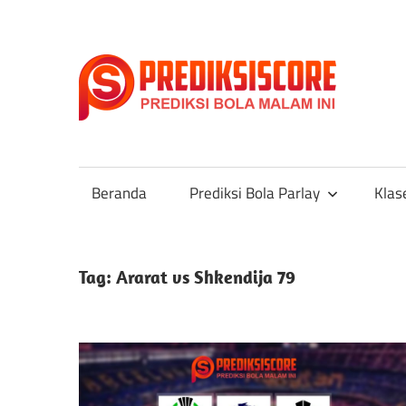
Skip
to
content
Pre
Sk
Prediksiscore
Memberikan
Bo
Prediksi
Beranda
Prediksi Bola Parlay
Kla
Skor
|
Bola,
Liga
Tag:
Ararat vs Shkendija 79
Champions,
Pre
Inggris,
Spanyol,
Bo
Italia,
Jerman,