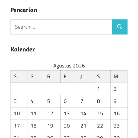
Pencarian
S
S
e
e
a
a
Kalender
r
r
c
Agustus 2026
c
h
h
S
S
R
K
J
S
M
f
o
1
2
r
3
4
5
6
7
8
9
:
10
11
12
13
14
15
16
17
18
19
20
21
22
23