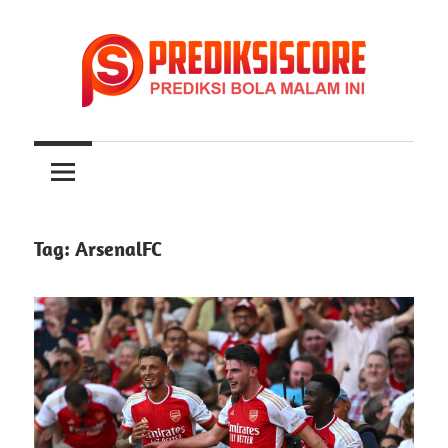
Skip
to
content
Prediksiscore
Prediksi
Memberikan
Prediksi
Skor
Skor
Bola
Bola,
Tag:
ArsenalFC
Liga
|
Champions,
Inggris,
Prediksi
Spanyol,
Italia,
Bola
Jerman,
Malam
Euro,