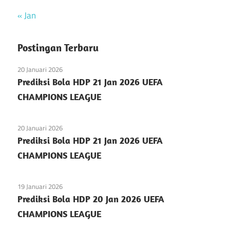
« Jan
Postingan Terbaru
20 Januari 2026
Prediksi Bola HDP 21 Jan 2026 UEFA
CHAMPIONS LEAGUE
20 Januari 2026
Prediksi Bola HDP 21 Jan 2026 UEFA
CHAMPIONS LEAGUE
19 Januari 2026
Prediksi Bola HDP 20 Jan 2026 UEFA
CHAMPIONS LEAGUE