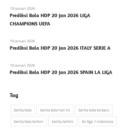
19 Januari 2026
Prediksi Bola HDP 20 Jan 2026 LIGA
CHAMPIONS UEFA
19 Januari 2026
Prediksi Bola HDP 20 Jan 2026 ITALY SERIE A
19 Januari 2026
Prediksi Bola HDP 20 Jan 2026 SPAIN LA LIGA
Tag
berita bola
berita bola hari ini
berita bola terbaru
berita bola terkini
berita terkini
bri liga 1 indonesia