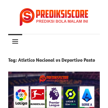
Skip
to
content
Prediksiscore
Prediksi
Memberikan
Prediksi
Skor
Skor
Bola
Bola,
Tag:
Atletico Nacional vs Deportivo Pasto
Liga
|
Champions,
Inggris,
Prediksi
Spanyol,
Italia,
Bola
Jerman,
Malam
Euro,