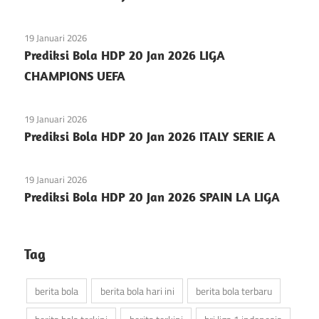
19 Januari 2026
Prediksi Bola HDP 20 Jan 2026 LIGA
CHAMPIONS UEFA
19 Januari 2026
Prediksi Bola HDP 20 Jan 2026 ITALY SERIE A
19 Januari 2026
Prediksi Bola HDP 20 Jan 2026 SPAIN LA LIGA
Tag
berita bola
berita bola hari ini
berita bola terbaru