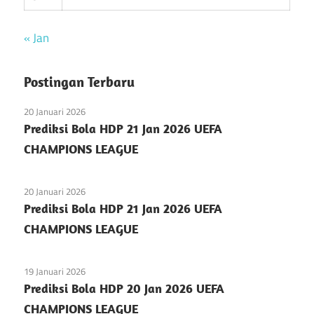
« Jan
Postingan Terbaru
20 Januari 2026
Prediksi Bola HDP 21 Jan 2026 UEFA
CHAMPIONS LEAGUE
20 Januari 2026
Prediksi Bola HDP 21 Jan 2026 UEFA
CHAMPIONS LEAGUE
19 Januari 2026
Prediksi Bola HDP 20 Jan 2026 UEFA
CHAMPIONS LEAGUE