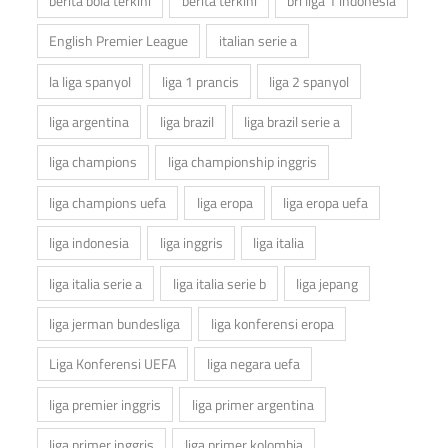
berita bola terkini
berita terkini
bri liga 1 indonesia
English Premier League
italian serie a
la liga spanyol
liga 1 prancis
liga 2 spanyol
liga argentina
liga brazil
liga brazil serie a
liga champions
liga championship inggris
liga champions uefa
liga eropa
liga eropa uefa
liga indonesia
liga inggris
liga italia
liga italia serie a
liga italia serie b
liga jepang
liga jerman bundesliga
liga konferensi eropa
Liga Konferensi UEFA
liga negara uefa
liga premier inggris
liga primer argentina
liga primer inggris
liga primer kolombia