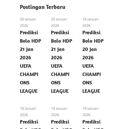
Postingan Terbaru
20 Januari
20 Januari
19 Januari
2026
2026
2026
Prediksi
Prediksi
Prediksi
Bola HDP
Bola HDP
Bola HDP
21 Jan
21 Jan
20 Jan
2026
2026
2026
UEFA
UEFA
UEFA
CHAMPI
CHAMPI
CHAMPI
ONS
ONS
ONS
LEAGUE
LEAGUE
LEAGUE
19 Januari
19 Januari
19 Januari
2026
2026
2026
Prediksi
Prediksi
Prediksi