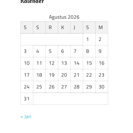
Kalender
r
c
c
h
Agustus 2026
h
f
S
S
R
K
J
S
M
o
1
2
r
:
3
4
5
6
7
8
9
10
11
12
13
14
15
16
17
18
19
20
21
22
23
24
25
26
27
28
29
30
31
« Jan