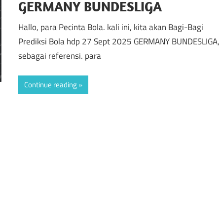
lam
GERMANY BUNDESLIGA
Hallo, para Pecinta Bola. kali ini, kita akan Bagi-Bagi
Prediksi Bola hdp 27 Sept 2025 GERMANY BUNDESLIGA,
sebagai referensi. para
Continue reading
coran
la
nia
22