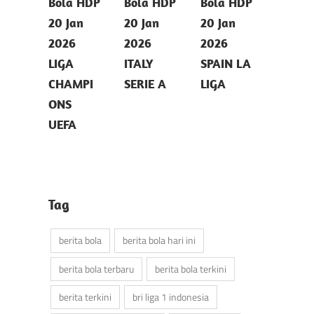
Bola HDP
Bola HDP
Bola HDP
20 Jan
20 Jan
20 Jan
2026
2026
2026
LIGA
ITALY
SPAIN LA
CHAMPI
SERIE A
LIGA
ONS
UEFA
Tag
berita bola
berita bola hari ini
berita bola terbaru
berita bola terkini
berita terkini
bri liga 1 indonesia