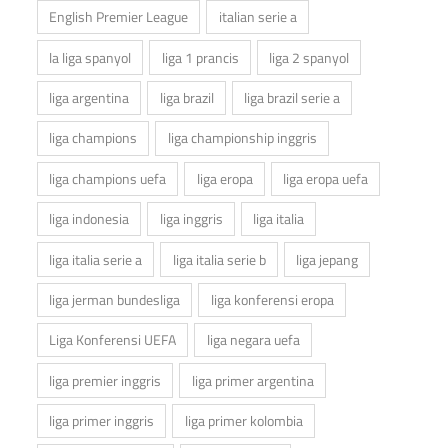
English Premier League
italian serie a
la liga spanyol
liga 1 prancis
liga 2 spanyol
liga argentina
liga brazil
liga brazil serie a
liga champions
liga championship inggris
liga champions uefa
liga eropa
liga eropa uefa
liga indonesia
liga inggris
liga italia
liga italia serie a
liga italia serie b
liga jepang
liga jerman bundesliga
liga konferensi eropa
Liga Konferensi UEFA
liga negara uefa
liga premier inggris
liga primer argentina
liga primer inggris
liga primer kolombia