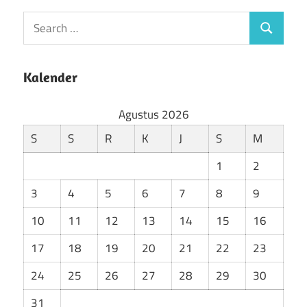
S
S
e
e
a
a
Kalender
r
r
c
Agustus 2026
c
h
h
S
S
R
K
J
S
M
f
o
1
2
r
3
4
5
6
7
8
9
:
10
11
12
13
14
15
16
17
18
19
20
21
22
23
24
25
26
27
28
29
30
31