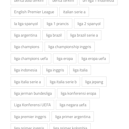
berita bola terkini
berita terkini
bri liga 1 indonesia
English Premier League
italian serie a
la liga spanyol
liga 1 prancis
liga 2 spanyol
liga argentina
liga brazil
liga brazil serie a
liga champions
liga championship inggris
liga champions uefa
liga eropa
liga eropa uefa
liga indonesia
liga inggris
liga italia
liga italia serie a
liga italia serie b
liga jepang
liga jerman bundesliga
liga konferensi eropa
Liga Konferensi UEFA
liga negara uefa
liga premier inggris
liga primer argentina
liga primer inggris
liga primer kolombia