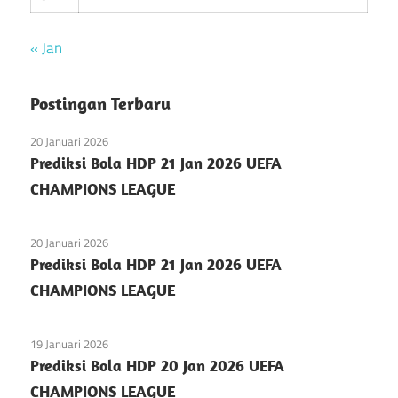
« Jan
Postingan Terbaru
20 Januari 2026
Prediksi Bola HDP 21 Jan 2026 UEFA
CHAMPIONS LEAGUE
20 Januari 2026
Prediksi Bola HDP 21 Jan 2026 UEFA
CHAMPIONS LEAGUE
19 Januari 2026
Prediksi Bola HDP 20 Jan 2026 UEFA
CHAMPIONS LEAGUE