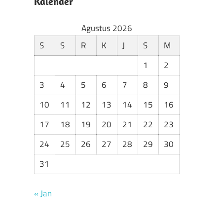
Kalender
r
c
c
h
Agustus 2026
h
f
S
S
R
K
J
S
M
o
1
2
r
:
3
4
5
6
7
8
9
10
11
12
13
14
15
16
17
18
19
20
21
22
23
24
25
26
27
28
29
30
31
« Jan