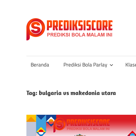
Skip
to
content
Pre
Sk
Prediksiscore
Memberikan
Bo
Prediksi
Beranda
Prediksi Bola Parlay
Kla
Skor
|
Bola,
Liga
Tag:
bulgaria vs makedonia utara
Champions,
Pre
Inggris,
Spanyol,
Bo
Italia,
Jerman,