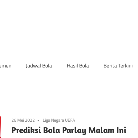
diksi
or
la
semen
Jadwal Bola
Hasil Bola
Berita Terkini
diksi
la
26 Mei 2022
Liga Negara UEFA
Prediksi Bola Parlay Malam Ini