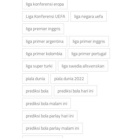
liga konferensi eropa
Liga Konferensi UEFA
liga negara uefa
liga premier inggris
liga primer argentina
liga primer inggris
liga primer kolombia
liga primer portugal
liga super turki
liga swedia allsvenskan
piala dunia
piala dunia 2022
prediksi bola
prediksi bola hari ini
prediksi bola malam ini
prediksi bola parlay hari ini
prediksi bola parlay malam ini