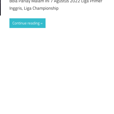
Bola Parlay Malam Ini 7 Agustus 2022 Liga Primer
Inggris, Liga Championship
Continue reading