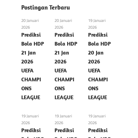
Postingan Terbaru
20 Januari
20 Januari
19 Januari
2026
2026
2026
Prediksi
Prediksi
Prediksi
Bola HDP
Bola HDP
Bola HDP
21 Jan
21 Jan
20 Jan
2026
2026
2026
UEFA
UEFA
UEFA
CHAMPI
CHAMPI
CHAMPI
ONS
ONS
ONS
LEAGUE
LEAGUE
LEAGUE
19 Januari
19 Januari
19 Januari
2026
2026
2026
Prediksi
Prediksi
Prediksi