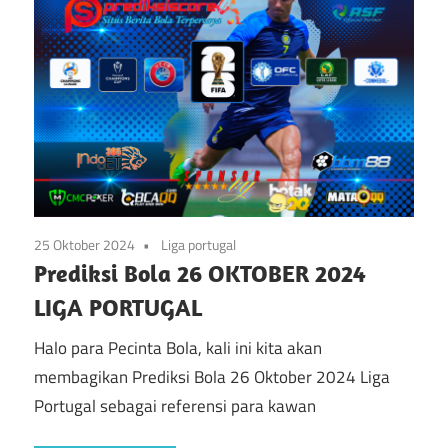
25 Oktober 2024
Liga portugal
Prediksi Bola 26 OKTOBER 2024
LIGA PORTUGAL
Halo para Pecinta Bola, kali ini kita akan
membagikan Prediksi Bola 26 Oktober 2024 Liga
Portugal sebagai referensi para kawan