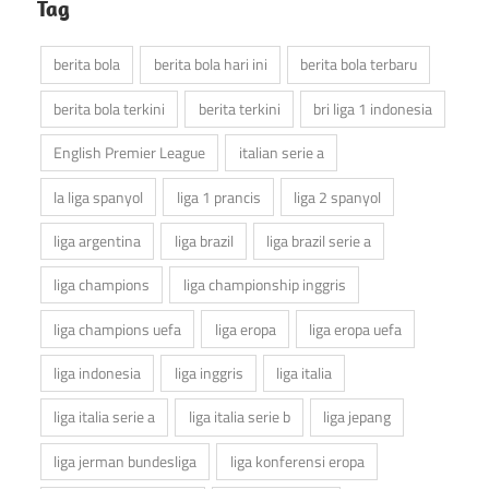
Tag
berita bola
berita bola hari ini
berita bola terbaru
berita bola terkini
berita terkini
bri liga 1 indonesia
English Premier League
italian serie a
la liga spanyol
liga 1 prancis
liga 2 spanyol
liga argentina
liga brazil
liga brazil serie a
liga champions
liga championship inggris
liga champions uefa
liga eropa
liga eropa uefa
liga indonesia
liga inggris
liga italia
liga italia serie a
liga italia serie b
liga jepang
liga jerman bundesliga
liga konferensi eropa