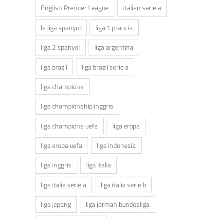
English Premier League
italian serie a
la liga spanyol
liga 1 prancis
liga 2 spanyol
liga argentina
liga brazil
liga brazil serie a
liga champions
liga championship inggris
liga champions uefa
liga eropa
liga eropa uefa
liga indonesia
liga inggris
liga italia
liga italia serie a
liga italia serie b
liga jepang
liga jerman bundesliga