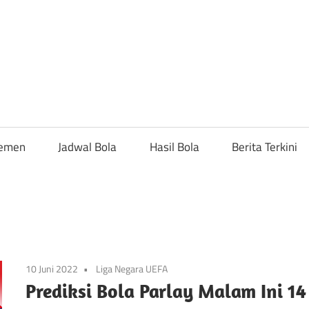
diksi
or
la
semen
Jadwal Bola
Hasil Bola
Berita Terkini
diksi
la
10 Juni 2022
Liga Negara UEFA
Prediksi Bola Parlay Malam Ini 14