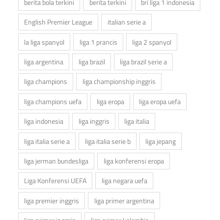
berita bola terkini
berita terkini
bri liga 1 indonesia
English Premier League
italian serie a
la liga spanyol
liga 1 prancis
liga 2 spanyol
liga argentina
liga brazil
liga brazil serie a
liga champions
liga championship inggris
liga champions uefa
liga eropa
liga eropa uefa
liga indonesia
liga inggris
liga italia
liga italia serie a
liga italia serie b
liga jepang
liga jerman bundesliga
liga konferensi eropa
Liga Konferensi UEFA
liga negara uefa
liga premier inggris
liga primer argentina