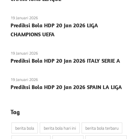
19 Januari 2026
Prediksi Bola HDP 20 Jan 2026 LIGA
CHAMPIONS UEFA
19 Januari 2026
Prediksi Bola HDP 20 Jan 2026 ITALY SERIE A
19 Januari 2026
Prediksi Bola HDP 20 Jan 2026 SPAIN LA LIGA
Tag
berita bola
berita bola hari ini
berita bola terbaru