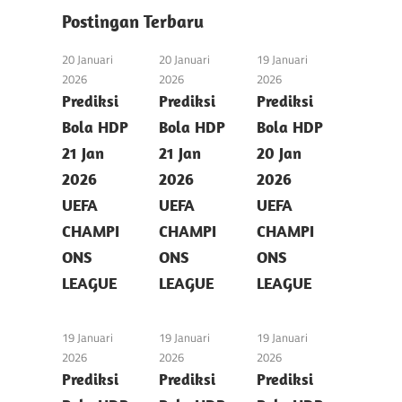
Postingan Terbaru
20 Januari
20 Januari
19 Januari
2026
2026
2026
Prediksi
Prediksi
Prediksi
Bola HDP
Bola HDP
Bola HDP
21 Jan
21 Jan
20 Jan
2026
2026
2026
UEFA
UEFA
UEFA
CHAMPI
CHAMPI
CHAMPI
ONS
ONS
ONS
LEAGUE
LEAGUE
LEAGUE
19 Januari
19 Januari
19 Januari
2026
2026
2026
Prediksi
Prediksi
Prediksi