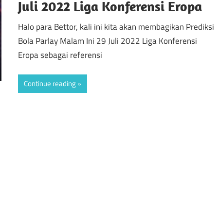
lam
Juli 2022 Liga Konferensi Eropa
Halo para Bettor, kali ini kita akan membagikan Prediksi
Bola Parlay Malam Ini 29 Juli 2022 Liga Konferensi
Eropa sebagai referensi
Continue reading
coran
la
nia
22