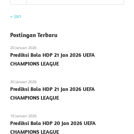
« Jan
Postingan Terbaru
20 Januari 2026
Prediksi Bola HDP 21 Jan 2026 UEFA
CHAMPIONS LEAGUE
20 Januari 2026
Prediksi Bola HDP 21 Jan 2026 UEFA
CHAMPIONS LEAGUE
19 Januari 2026
Prediksi Bola HDP 20 Jan 2026 UEFA
CHAMPIONS LEAGUE