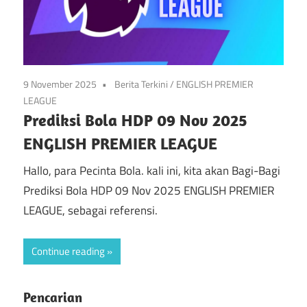
Piala
Ini
Dunia
2022,
|
Cuplikan
9 November 2025
Berita Terkini
/
ENGLISH PREMIER
Bocoran
Gol
LEAGUE
Setiap
Prediksi Bola HDP 09 Nov 2025
Piala
Hari
ENGLISH PREMIER LEAGUE
Lengkap
Dunia
Dengan
Hallo, para Pecinta Bola. kali ini, kita akan Bagi-Bagi
Statistik.
Prediksi Bola HDP 09 Nov 2025 ENGLISH PREMIER
2022
LEAGUE, sebagai referensi.
Continue reading
Pencarian