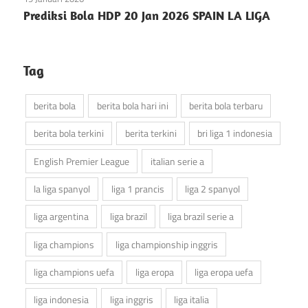
Prediksi Bola HDP 20 Jan 2026 SPAIN LA LIGA
Tag
berita bola
berita bola hari ini
berita bola terbaru
berita bola terkini
berita terkini
bri liga 1 indonesia
English Premier League
italian serie a
la liga spanyol
liga 1 prancis
liga 2 spanyol
liga argentina
liga brazil
liga brazil serie a
liga champions
liga championship inggris
liga champions uefa
liga eropa
liga eropa uefa
liga indonesia
liga inggris
liga italia