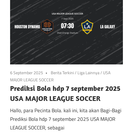
6 September 2025
Berita Terkini
/
Liga Lainnya
/
USA
MAJOR LEAGUE SOCCER
Prediksi Bola hdp 7 september 2025
USA MAJOR LEAGUE SOCCER
Hallo, para Pecinta Bola. kali ini, kita akan Bagi-Bagi
Prediksi Bola hdp 7 september 2025 USA MAJOR
LEAGUE SOCCER, sebagai