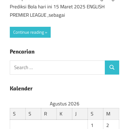
Prediksi Bola hari ini 15 Maret 2025 ENGLISH
PREMIER LEAGUE ,sebagai
Continue reading
Pencarian
S
S
e
e
a
a
Kalender
r
r
c
Agustus 2026
c
h
h
S
S
R
K
J
S
M
f
o
1
2