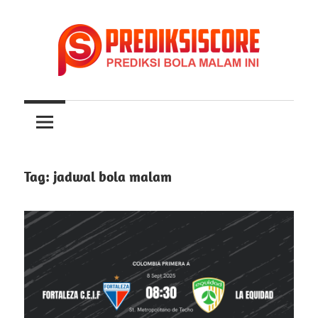
Skip
to
content
Prediksiscore
Prediksi
Memberikan
Prediksi
Skor
Skor
Bola
Bola,
Tag:
jadwal bola malam
Liga
|
Champions,
Inggris,
Prediksi
Spanyol,
Italia,
Bola
Jerman,
Malam
Euro,