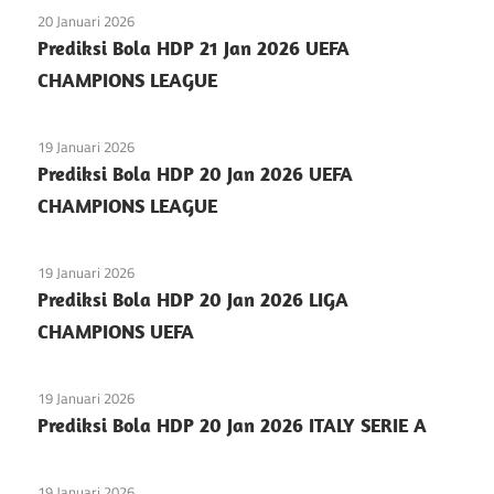
20 Januari 2026
Prediksi Bola HDP 21 Jan 2026 UEFA
CHAMPIONS LEAGUE
19 Januari 2026
Prediksi Bola HDP 20 Jan 2026 UEFA
CHAMPIONS LEAGUE
19 Januari 2026
Prediksi Bola HDP 20 Jan 2026 LIGA
CHAMPIONS UEFA
19 Januari 2026
Prediksi Bola HDP 20 Jan 2026 ITALY SERIE A
19 Januari 2026