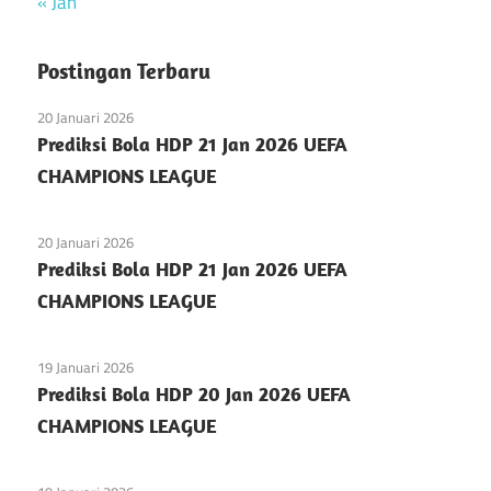
« Jan
Postingan Terbaru
20 Januari 2026
Prediksi Bola HDP 21 Jan 2026 UEFA
CHAMPIONS LEAGUE
20 Januari 2026
Prediksi Bola HDP 21 Jan 2026 UEFA
CHAMPIONS LEAGUE
19 Januari 2026
Prediksi Bola HDP 20 Jan 2026 UEFA
CHAMPIONS LEAGUE