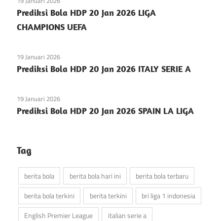
19 Januari 2026
Prediksi Bola HDP 20 Jan 2026 LIGA
CHAMPIONS UEFA
19 Januari 2026
Prediksi Bola HDP 20 Jan 2026 ITALY SERIE A
19 Januari 2026
Prediksi Bola HDP 20 Jan 2026 SPAIN LA LIGA
Tag
berita bola
berita bola hari ini
berita bola terbaru
berita bola terkini
berita terkini
bri liga 1 indonesia
English Premier League
italian serie a