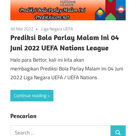
Piala
Ini
Dunia
2022,
|
30 Mei 2022
Liga Negara UEFA
Cuplikan
Prediksi Bola Parlay Malam Ini 04
Bocoran
Gol
Juni 2022 UEFA Nations League
Setiap
Piala
Hari
Halo para Bettor, kali ini kita akan
Lengkap
membagikan Prediksi Bola Parlay Malam Ini 04 Juni
Dunia
Dengan
2022 Liga Negara UEFA / UEFA Nations
Statistik.
2022
Continue reading
Pencarian
S