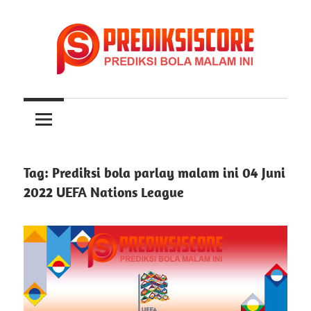
Skip
to
content
Prediksiscore
Prediksi
Memberikan
Prediksi
Skor
Skor
Bola
Bola,
Tag:
Prediksi bola parlay malam ini 04 Juni
Liga
2022 UEFA Nations League
|
Champions,
Inggris,
Prediksi
Spanyol,
Italia,
Bola
Jerman,
Malam
Euro,