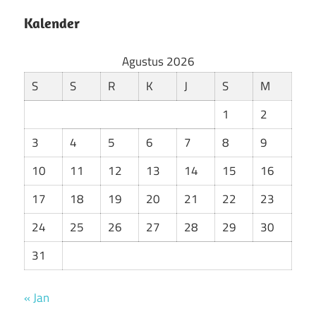
e
a
a
Kalender
r
r
c
Agustus 2026
c
h
h
S
S
R
K
J
S
M
f
o
1
2
r
3
4
5
6
7
8
9
:
10
11
12
13
14
15
16
17
18
19
20
21
22
23
24
25
26
27
28
29
30
31
« Jan