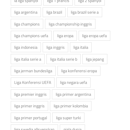
la liga spanyol
liga 1 prancis
liga 2 spanyol
liga argentina
liga brazil
liga brazil serie a
liga champions
liga championship inggris
liga champions uefa
liga eropa
liga eropa uefa
liga indonesia
liga inggris
liga italia
liga italia serie a
liga italia serie b
liga jepang
liga jerman bundesliga
liga konferensi eropa
Liga Konferensi UEFA
liga negara uefa
liga premier inggris
liga primer argentina
liga primer inggris
liga primer kolombia
liga primer portugal
liga super turki
liga swedia allsvenskan
piala dunia