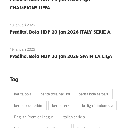
CHAMPIONS UEFA
19 Januari 2026
Prediksi Bola HDP 20 Jan 2026 ITALY SERIE A
19 Januari 2026
Prediksi Bola HDP 20 Jan 2026 SPAIN LA LIGA
Tag
berita bola
berita bola hari ini
berita bola terbaru
berita bola terkini
berita terkini
bri liga 1 indonesia
English Premier League
italian serie a