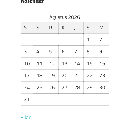
Kalender
r
c
c
h
Agustus 2026
h
f
S
S
R
K
J
S
M
o
1
2
r
:
3
4
5
6
7
8
9
10
11
12
13
14
15
16
17
18
19
20
21
22
23
24
25
26
27
28
29
30
31
« Jan