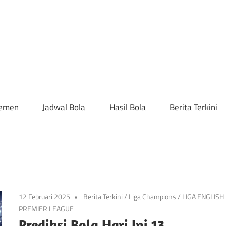
diksi
or
la
semen
Jadwal Bola
Hasil Bola
Berita Terkini
diksi
la
12 Februari 2025
Berita Terkini
/
Liga Champions
/
LIGA ENGLISH
PREMIER LEAGUE
Prediksi Bola Hari Ini 13