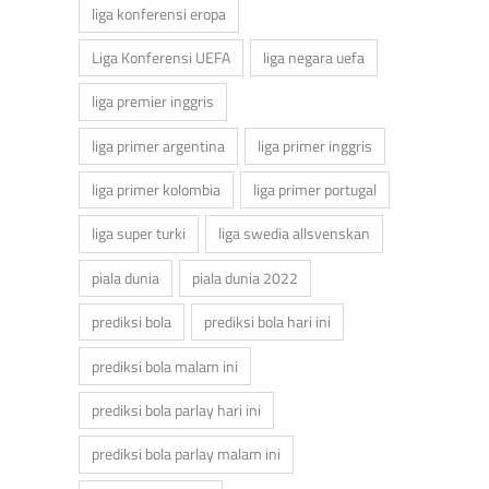
liga konferensi eropa
Liga Konferensi UEFA
liga negara uefa
liga premier inggris
liga primer argentina
liga primer inggris
liga primer kolombia
liga primer portugal
liga super turki
liga swedia allsvenskan
piala dunia
piala dunia 2022
prediksi bola
prediksi bola hari ini
prediksi bola malam ini
prediksi bola parlay hari ini
prediksi bola parlay malam ini