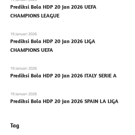
Prediksi Bola HDP 20 Jan 2026 UEFA
CHAMPIONS LEAGUE
19 Januari 2026
Prediksi Bola HDP 20 Jan 2026 LIGA
CHAMPIONS UEFA
19 Januari 2026
Prediksi Bola HDP 20 Jan 2026 ITALY SERIE A
19 Januari 2026
Prediksi Bola HDP 20 Jan 2026 SPAIN LA LIGA
Tag