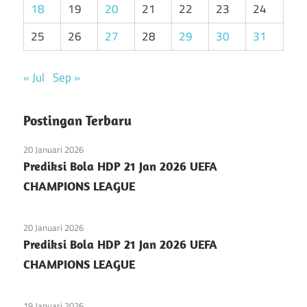
18
19
20
21
22
23
24
25
26
27
28
29
30
31
« Jul
Sep »
Postingan Terbaru
20 Januari 2026
Prediksi Bola HDP 21 Jan 2026 UEFA
CHAMPIONS LEAGUE
20 Januari 2026
Prediksi Bola HDP 21 Jan 2026 UEFA
CHAMPIONS LEAGUE
19 Januari 2026