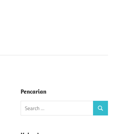
Pencarian
S
S
e
e
a
a
r