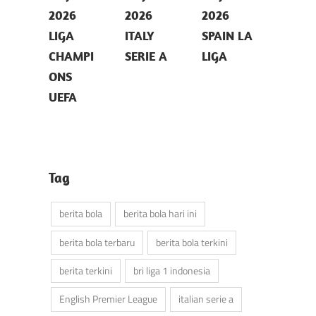
2026
2026
2026
LIGA
ITALY
SPAIN LA
CHAMPI
SERIE A
LIGA
ONS
UEFA
Tag
berita bola
berita bola hari ini
berita bola terbaru
berita bola terkini
berita terkini
bri liga 1 indonesia
English Premier League
italian serie a