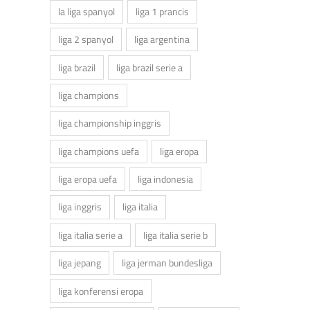
la liga spanyol
liga 1 prancis
liga 2 spanyol
liga argentina
liga brazil
liga brazil serie a
liga champions
liga championship inggris
liga champions uefa
liga eropa
liga eropa uefa
liga indonesia
liga inggris
liga italia
liga italia serie a
liga italia serie b
liga jepang
liga jerman bundesliga
liga konferensi eropa