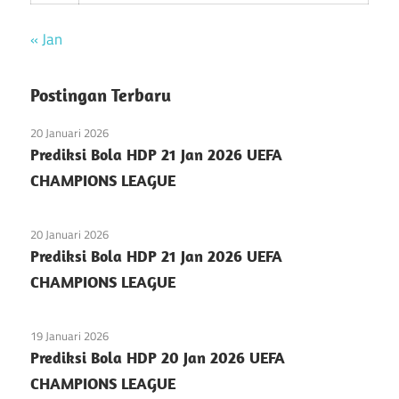
« Jan
Postingan Terbaru
20 Januari 2026
Prediksi Bola HDP 21 Jan 2026 UEFA
CHAMPIONS LEAGUE
20 Januari 2026
Prediksi Bola HDP 21 Jan 2026 UEFA
CHAMPIONS LEAGUE
19 Januari 2026
Prediksi Bola HDP 20 Jan 2026 UEFA
CHAMPIONS LEAGUE