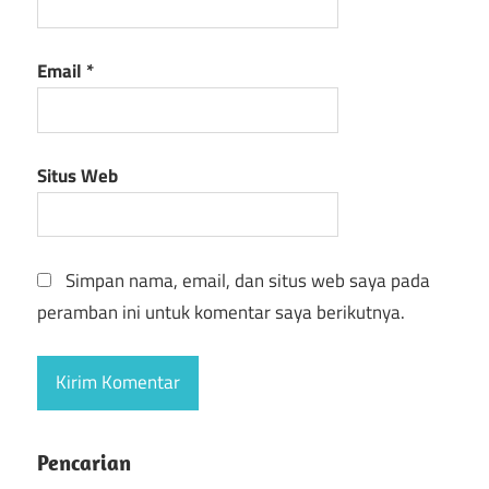
Email
*
Situs Web
Simpan nama, email, dan situs web saya pada
peramban ini untuk komentar saya berikutnya.
Pencarian