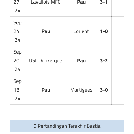
27
Lavallois MFC
Pau
3-1
’24
Sep
24
Pau
Lorient
1-0
’24
Sep
20
USL Dunkerque
Pau
3-2
’24
Sep
13
Pau
Martigues
3-0
’24
5 Pertandingan Terakhir Bastia