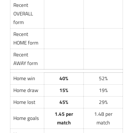
Recent
OVERALL
form
Recent
HOME form
Recent
AWAY form
Home win
40%
52%
Home draw
15%
19%
Home lost
45%
29%
1.45 per
1.48 per
Home goals
match
match