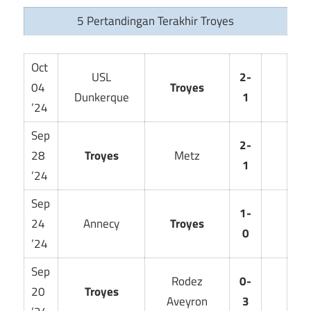
5 Pertandingan Terakhir Troyes
Oct
USL
2-
04
Troyes
Dunkerque
1
’24
Sep
2-
28
Troyes
Metz
1
’24
Sep
1-
24
Annecy
Troyes
0
’24
Sep
Rodez
0-
20
Troyes
Aveyron
3