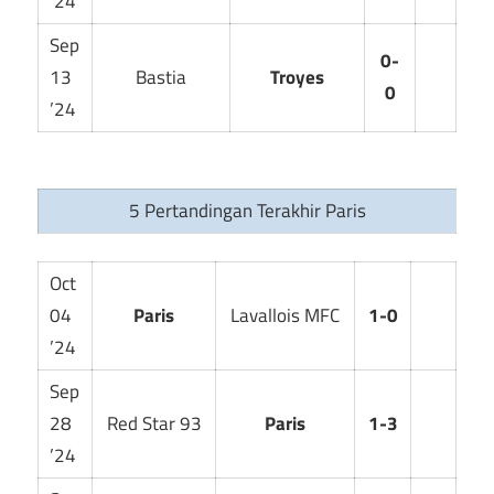
’24
Sep
0-
13
Bastia
Troyes
0
’24
5 Pertandingan Terakhir Paris
Oct
04
Paris
Lavallois MFC
1-0
’24
Sep
28
Red Star 93
Paris
1-3
’24