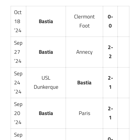
Oct
Clermont
0-
18
Bastia
Foot
0
’24
Sep
2-
27
Bastia
Annecy
2
’24
Sep
USL
2-
24
Bastia
Dunkerque
1
’24
Sep
2-
20
Bastia
Paris
1
’24
Sep
0-