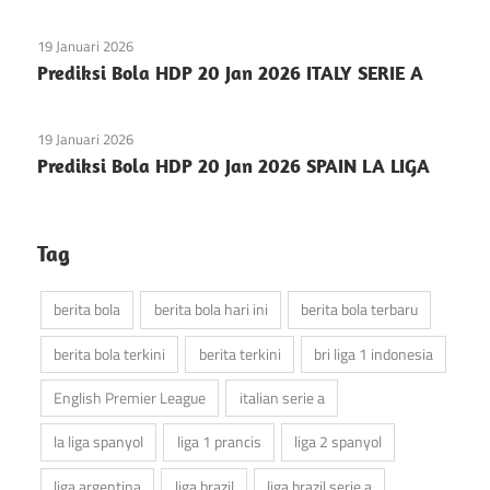
19 Januari 2026
Prediksi Bola HDP 20 Jan 2026 ITALY SERIE A
19 Januari 2026
Prediksi Bola HDP 20 Jan 2026 SPAIN LA LIGA
Tag
berita bola
berita bola hari ini
berita bola terbaru
berita bola terkini
berita terkini
bri liga 1 indonesia
English Premier League
italian serie a
la liga spanyol
liga 1 prancis
liga 2 spanyol
liga argentina
liga brazil
liga brazil serie a