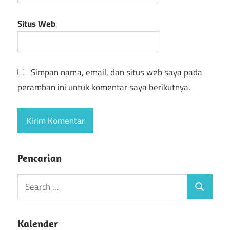
Situs Web
Simpan nama, email, dan situs web saya pada
peramban ini untuk komentar saya berikutnya.
Pencarian
S
S
e
e
a
a
Kalender
r