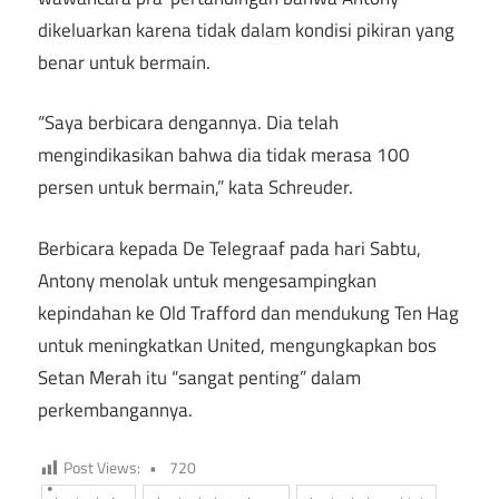
dikeluarkan karena tidak dalam kondisi pikiran yang
benar untuk bermain.
“Saya berbicara dengannya. Dia telah
mengindikasikan bahwa dia tidak merasa 100
persen untuk bermain,” kata Schreuder.
Berbicara kepada De Telegraaf pada hari Sabtu,
Antony menolak untuk mengesampingkan
kepindahan ke Old Trafford dan mendukung Ten Hag
untuk meningkatkan United, mengungkapkan bos
Setan Merah itu “sangat penting” dalam
perkembangannya.
Post Views:
720