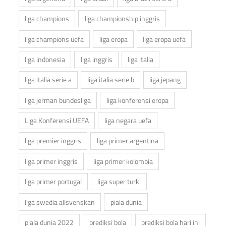
liga champions
liga championship inggris
liga champions uefa
liga eropa
liga eropa uefa
liga indonesia
liga inggris
liga italia
liga italia serie a
liga italia serie b
liga jepang
liga jerman bundesliga
liga konferensi eropa
Liga Konferensi UEFA
liga negara uefa
liga premier inggris
liga primer argentina
liga primer inggris
liga primer kolombia
liga primer portugal
liga super turki
liga swedia allsvenskan
piala dunia
piala dunia 2022
prediksi bola
prediksi bola hari ini