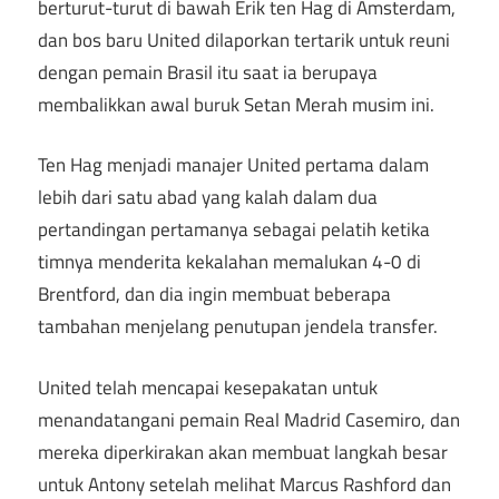
berturut-turut di bawah Erik ten Hag di Amsterdam,
dan bos baru United dilaporkan tertarik untuk reuni
dengan pemain Brasil itu saat ia berupaya
membalikkan awal buruk Setan Merah musim ini.
Ten Hag menjadi manajer United pertama dalam
lebih dari satu abad yang kalah dalam dua
pertandingan pertamanya sebagai pelatih ketika
timnya menderita kekalahan memalukan 4-0 di
Brentford, dan dia ingin membuat beberapa
tambahan menjelang penutupan jendela transfer.
United telah mencapai kesepakatan untuk
menandatangani pemain Real Madrid Casemiro, dan
mereka diperkirakan akan membuat langkah besar
untuk Antony setelah melihat Marcus Rashford dan