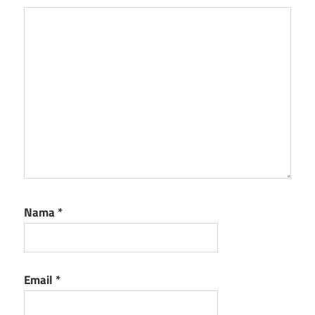
Nama
*
Email
*