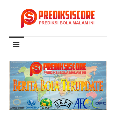
Skip
to
content
Prediksiscore
Prediksi
Memberikan
Prediksi
Skor
Skor
Bola
Bola,
Liga
|
Champions,
Inggris,
Prediksi
Spanyol,
Italia,
Bola
Jerman,
Malam
Euro,