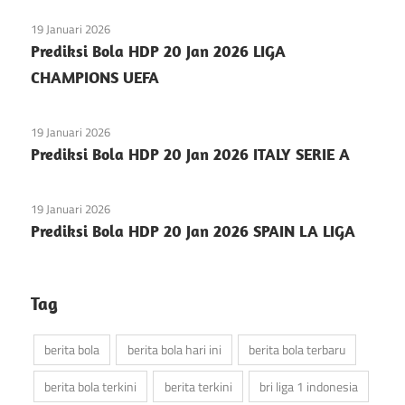
19 Januari 2026
Prediksi Bola HDP 20 Jan 2026 LIGA
CHAMPIONS UEFA
19 Januari 2026
Prediksi Bola HDP 20 Jan 2026 ITALY SERIE A
19 Januari 2026
Prediksi Bola HDP 20 Jan 2026 SPAIN LA LIGA
Tag
berita bola
berita bola hari ini
berita bola terbaru
berita bola terkini
berita terkini
bri liga 1 indonesia