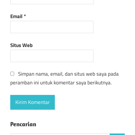
Email
*
Situs Web
Simpan nama, email, dan situs web saya pada
peramban ini untuk komentar saya berikutnya.
Pencarian