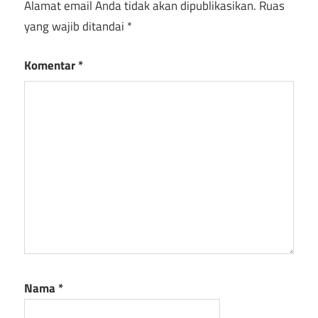
Alamat email Anda tidak akan dipublikasikan.
Ruas
yang wajib ditandai
*
Komentar
*
Nama
*