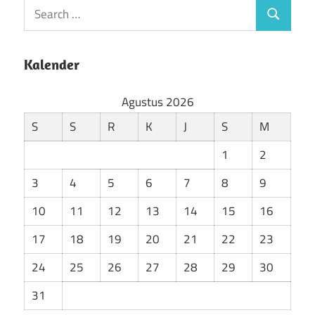
S
S
e
e
a
a
Kalender
r
r
c
Agustus 2026
c
h
h
S
S
R
K
J
S
M
f
o
1
2
r
3
4
5
6
7
8
9
:
10
11
12
13
14
15
16
17
18
19
20
21
22
23
24
25
26
27
28
29
30
31