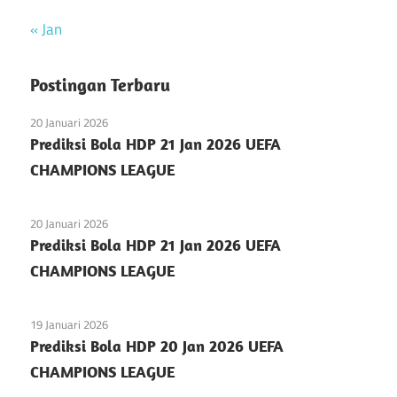
« Jan
Postingan Terbaru
20 Januari 2026
Prediksi Bola HDP 21 Jan 2026 UEFA
CHAMPIONS LEAGUE
20 Januari 2026
Prediksi Bola HDP 21 Jan 2026 UEFA
CHAMPIONS LEAGUE
19 Januari 2026
Prediksi Bola HDP 20 Jan 2026 UEFA
CHAMPIONS LEAGUE