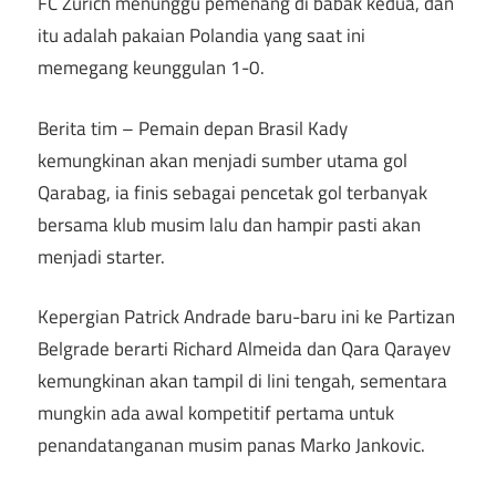
FC Zurich menunggu pemenang di babak kedua, dan
itu adalah pakaian Polandia yang saat ini
memegang keunggulan 1-0.
Berita tim – Pemain depan Brasil Kady
kemungkinan akan menjadi sumber utama gol
Qarabag, ia finis sebagai pencetak gol terbanyak
bersama klub musim lalu dan hampir pasti akan
menjadi starter.
Kepergian Patrick Andrade baru-baru ini ke Partizan
Belgrade berarti Richard Almeida dan Qara Qarayev
kemungkinan akan tampil di lini tengah, sementara
mungkin ada awal kompetitif pertama untuk
penandatanganan musim panas Marko Jankovic.