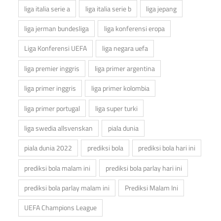
liga italia serie a
liga italia serie b
liga jepang
liga jerman bundesliga
liga konferensi eropa
Liga Konferensi UEFA
liga negara uefa
liga premier inggris
liga primer argentina
liga primer inggris
liga primer kolombia
liga primer portugal
liga super turki
liga swedia allsvenskan
piala dunia
piala dunia 2022
prediksi bola
prediksi bola hari ini
prediksi bola malam ini
prediksi bola parlay hari ini
prediksi bola parlay malam ini
Prediksi Malam Ini
UEFA Champions League