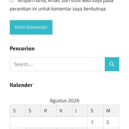
Simpan nama, email, dan situs web saya pada
peramban ini untuk komentar saya berikutnya.
Pencarian
S
S
e
e
a
a
Kalender
r
r
c
Agustus 2026
c
h
h
S
S
R
K
J
S
M
f
o
1
2
r