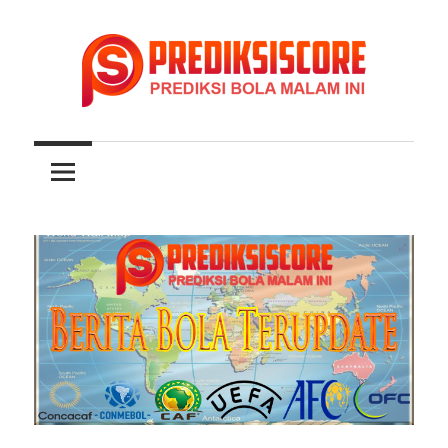
Skip
to
content
Prediksiscore
Prediksi
Memberikan
Prediksi
Skor
Skor
Bola
Bola,
Liga
|
Champions,
Inggris,
Prediksi
Spanyol,
Italia,
Bola
Jerman,
Malam
Euro,