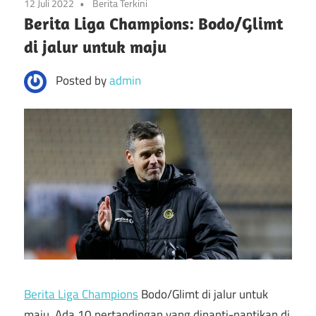
12 Juli 2022
Berita Terkini
Piala
Ini
Berita Liga Champions: Bodo/Glimt
Dunia
di jalur untuk maju
2022,
|
Cuplikan
Posted by
admin
Bocoran
Gol
Setiap
Piala
Hari
Lengkap
Dunia
Dengan
Statistik.
2022
Berita Liga Champions
Bodo/Glimt di jalur untuk
maju. Ada 10 pertandingan yang dinanti-nantikan di