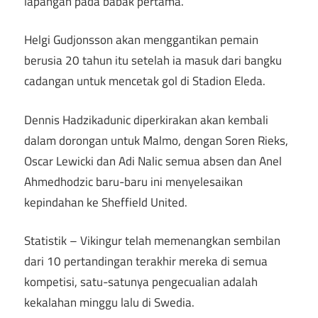
lapangan pada babak pertama.
Helgi Gudjonsson akan menggantikan pemain
berusia 20 tahun itu setelah ia masuk dari bangku
cadangan untuk mencetak gol di Stadion Eleda.
Dennis Hadzikadunic diperkirakan akan kembali
dalam dorongan untuk Malmo, dengan Soren Rieks,
Oscar Lewicki dan Adi Nalic semua absen dan Anel
Ahmedhodzic baru-baru ini menyelesaikan
kepindahan ke Sheffield United.
Statistik – Vikingur telah memenangkan sembilan
dari 10 pertandingan terakhir mereka di semua
kompetisi, satu-satunya pengecualian adalah
kekalahan minggu lalu di Swedia.