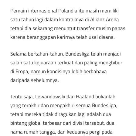
Pemain internasional Polandia itu masih memiliki
satu tahun lagi dalam kontraknya di Allianz Arena
tetapi dia sekarang menuntut transfer musim panas
karena beranggapan karirnya telah usai disana.
Selama bertahun-tahun, Bundesliga telah menjadi
salah satu kejuaraan terkuat dan paling menghibur
di Eropa, namun kondisinya lebih berbahaya
daripada sebelumnya.
Tentu saja, Lewandowski dan Haaland bukanlah
yang terakhir dan mengakhiri semua Bundesliga,
tetapi mereka tidak diragukan lagi adalah dua
bintang global terbesar dari divisi tersebut, dua
nama rumah tangga, dan keduanya pergi pada