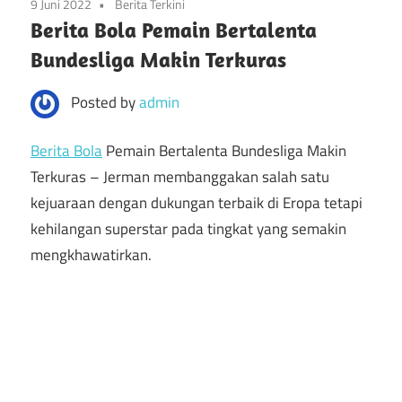
9 Juni 2022
Berita Terkini
Piala
Ini
Berita Bola Pemain Bertalenta
Dunia
Bundesliga Makin Terkuras
2022,
|
Cuplikan
Posted by
admin
Bocoran
Gol
Setiap
Berita Bola
Pemain Bertalenta Bundesliga Makin
Piala
Hari
Terkuras – Jerman membanggakan salah satu
Lengkap
kejuaraan dengan dukungan terbaik di Eropa tetapi
Dunia
Dengan
kehilangan superstar pada tingkat yang semakin
Statistik.
2022
mengkhawatirkan.