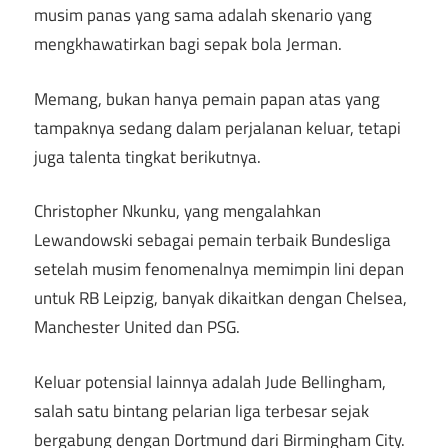
musim panas yang sama adalah skenario yang
mengkhawatirkan bagi sepak bola Jerman.
Memang, bukan hanya pemain papan atas yang
tampaknya sedang dalam perjalanan keluar, tetapi
juga talenta tingkat berikutnya.
Christopher Nkunku, yang mengalahkan
Lewandowski sebagai pemain terbaik Bundesliga
setelah musim fenomenalnya memimpin lini depan
untuk RB Leipzig, banyak dikaitkan dengan Chelsea,
Manchester United dan PSG.
Keluar potensial lainnya adalah Jude Bellingham,
salah satu bintang pelarian liga terbesar sejak
bergabung dengan Dortmund dari Birmingham City.