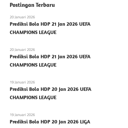
Postingan Terbaru
20 Januari 2026
Prediksi Bola HDP 21 Jan 2026 UEFA
CHAMPIONS LEAGUE
20 Januari 2026
Prediksi Bola HDP 21 Jan 2026 UEFA
CHAMPIONS LEAGUE
19 Januari 2026
Prediksi Bola HDP 20 Jan 2026 UEFA
CHAMPIONS LEAGUE
19 Januari 2026
Prediksi Bola HDP 20 Jan 2026 LIGA