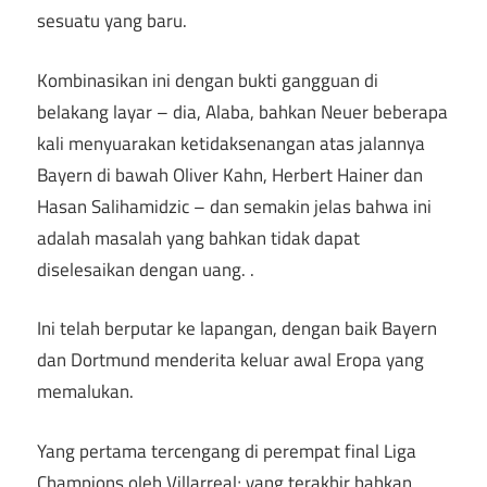
sesuatu yang baru.
Kombinasikan ini dengan bukti gangguan di
belakang layar – dia, Alaba, bahkan Neuer beberapa
kali menyuarakan ketidaksenangan atas jalannya
Bayern di bawah Oliver Kahn, Herbert Hainer dan
Hasan Salihamidzic – dan semakin jelas bahwa ini
adalah masalah yang bahkan tidak dapat
diselesaikan dengan uang. .
Ini telah berputar ke lapangan, dengan baik Bayern
dan Dortmund menderita keluar awal Eropa yang
memalukan.
Yang pertama tercengang di perempat final Liga
Champions oleh Villarreal; yang terakhir bahkan