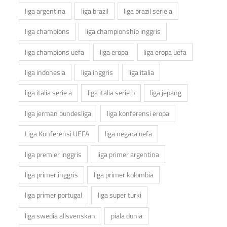
liga argentina
liga brazil
liga brazil serie a
liga champions
liga championship inggris
liga champions uefa
liga eropa
liga eropa uefa
liga indonesia
liga inggris
liga italia
liga italia serie a
liga italia serie b
liga jepang
liga jerman bundesliga
liga konferensi eropa
Liga Konferensi UEFA
liga negara uefa
liga premier inggris
liga primer argentina
liga primer inggris
liga primer kolombia
liga primer portugal
liga super turki
liga swedia allsvenskan
piala dunia