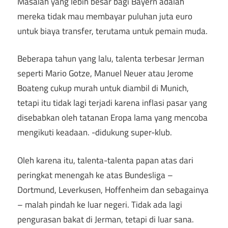
Masalah yang lebih besar bagi Bayern adalah
mereka tidak mau membayar puluhan juta euro
untuk biaya transfer, terutama untuk pemain muda.
Beberapa tahun yang lalu, talenta terbesar Jerman
seperti Mario Gotze, Manuel Neuer atau Jerome
Boateng cukup murah untuk diambil di Munich,
tetapi itu tidak lagi terjadi karena inflasi pasar yang
disebabkan oleh tatanan Eropa lama yang mencoba
mengikuti keadaan. -didukung super-klub.
Oleh karena itu, talenta-talenta papan atas dari
peringkat menengah ke atas Bundesliga –
Dortmund, Leverkusen, Hoffenheim dan sebagainya
– malah pindah ke luar negeri. Tidak ada lagi
pengurasan bakat di Jerman, tetapi di luar sana.