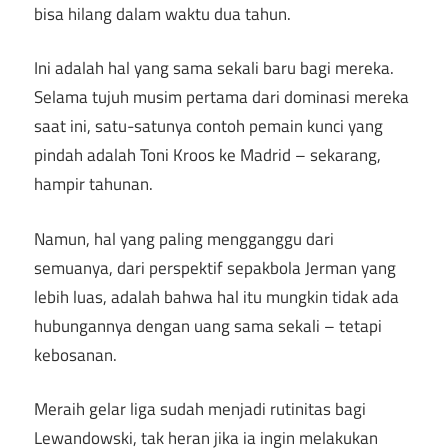
bisa hilang dalam waktu dua tahun.
Ini adalah hal yang sama sekali baru bagi mereka.
Selama tujuh musim pertama dari dominasi mereka
saat ini, satu-satunya contoh pemain kunci yang
pindah adalah Toni Kroos ke Madrid – sekarang,
hampir tahunan.
Namun, hal yang paling mengganggu dari
semuanya, dari perspektif sepakbola Jerman yang
lebih luas, adalah bahwa hal itu mungkin tidak ada
hubungannya dengan uang sama sekali – tetapi
kebosanan.
Meraih gelar liga sudah menjadi rutinitas bagi
Lewandowski, tak heran jika ia ingin melakukan