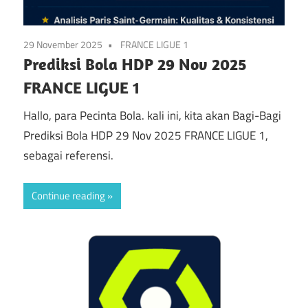
29 November 2025
FRANCE LIGUE 1
Prediksi Bola HDP 29 Nov 2025
FRANCE LIGUE 1
Hallo, para Pecinta Bola. kali ini, kita akan Bagi-Bagi
Prediksi Bola HDP 29 Nov 2025 FRANCE LIGUE 1,
sebagai referensi.
Continue reading