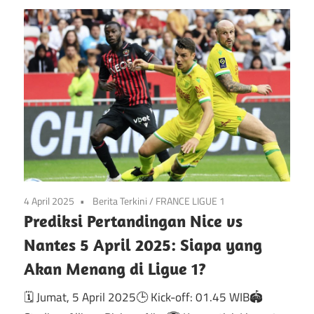
4 April 2025
Berita Terkini
/
FRANCE LIGUE 1
Prediksi Pertandingan Nice vs
Nantes 5 April 2025: Siapa yang
Akan Menang di Ligue 1?
🗓 Jumat, 5 April 2025🕒 Kick-off: 01.45 WIB🏟️