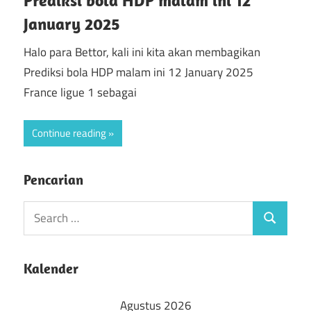
Prediksi bola HDP malam ini 12
January 2025
Halo para Bettor, kali ini kita akan membagikan
Prediksi bola HDP malam ini 12 January 2025
France ligue 1 sebagai
Continue reading
Pencarian
S
S
e
e
a
a
Kalender
r
r
c
Agustus 2026
c