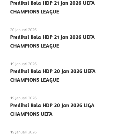
Prediksi Bola HDP 21 Jan 2026 UEFA
CHAMPIONS LEAGUE
20 Januari 2026
Prediksi Bola HDP 21 Jan 2026 UEFA
CHAMPIONS LEAGUE
19 Januari 2026
Prediksi Bola HDP 20 Jan 2026 UEFA
CHAMPIONS LEAGUE
19 Januari 2026
Prediksi Bola HDP 20 Jan 2026 LIGA
CHAMPIONS UEFA
19 Januari 2026