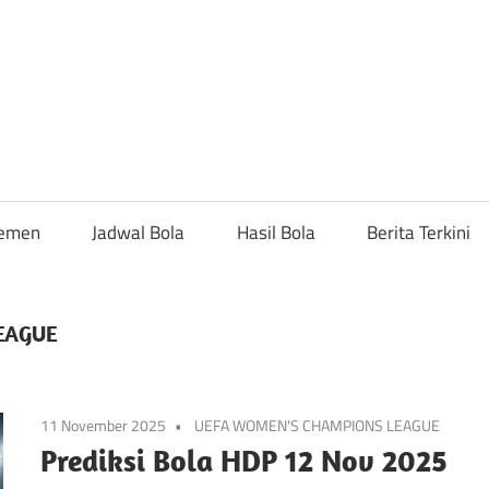
diksi
or
la
semen
Jadwal Bola
Hasil Bola
Berita Terkini
EAGUE
diksi
la
11 November 2025
UEFA WOMEN'S CHAMPIONS LEAGUE
Prediksi Bola HDP 12 Nov 2025