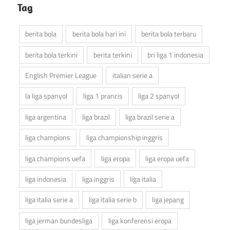
Tag
berita bola
berita bola hari ini
berita bola terbaru
berita bola terkini
berita terkini
bri liga 1 indonesia
English Premier League
italian serie a
la liga spanyol
liga 1 prancis
liga 2 spanyol
liga argentina
liga brazil
liga brazil serie a
liga champions
liga championship inggris
liga champions uefa
liga eropa
liga eropa uefa
liga indonesia
liga inggris
liga italia
liga italia serie a
liga italia serie b
liga jepang
liga jerman bundesliga
liga konferensi eropa