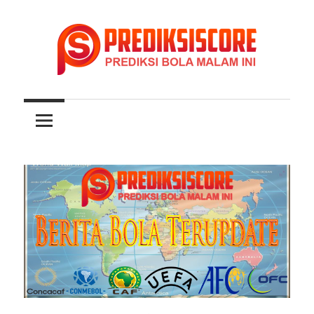
Skip
to
content
Prediksiscore
Prediksi
Memberikan
Prediksi
Skor
Skor
Bola
Bola,
Liga
|
Champions,
Inggris,
Prediksi
Spanyol,
Italia,
Bola
Jerman,
Malam
Euro,