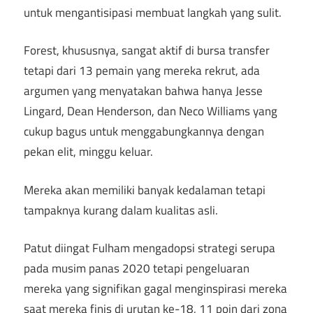
untuk mengantisipasi membuat langkah yang sulit.
Forest, khususnya, sangat aktif di bursa transfer
tetapi dari 13 pemain yang mereka rekrut, ada
argumen yang menyatakan bahwa hanya Jesse
Lingard, Dean Henderson, dan Neco Williams yang
cukup bagus untuk menggabungkannya dengan
pekan elit, minggu keluar.
Mereka akan memiliki banyak kedalaman tetapi
tampaknya kurang dalam kualitas asli.
Patut diingat Fulham mengadopsi strategi serupa
pada musim panas 2020 tetapi pengeluaran
mereka yang signifikan gagal menginspirasi mereka
saat mereka finis di urutan ke-18, 11 poin dari zona