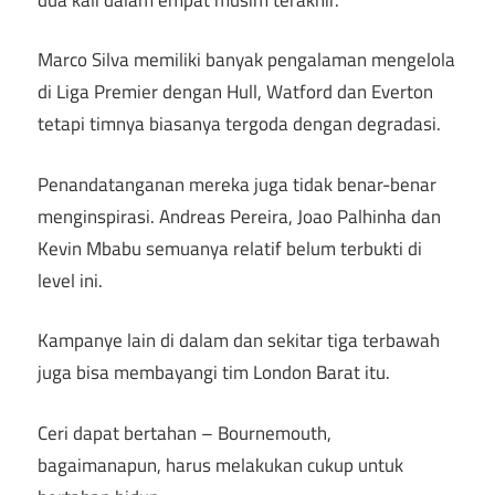
Marco Silva memiliki banyak pengalaman mengelola
di Liga Premier dengan Hull, Watford dan Everton
tetapi timnya biasanya tergoda dengan degradasi.
Penandatanganan mereka juga tidak benar-benar
menginspirasi. Andreas Pereira, Joao Palhinha dan
Kevin Mbabu semuanya relatif belum terbukti di
level ini.
Kampanye lain di dalam dan sekitar tiga terbawah
juga bisa membayangi tim London Barat itu.
Ceri dapat bertahan – Bournemouth,
bagaimanapun, harus melakukan cukup untuk