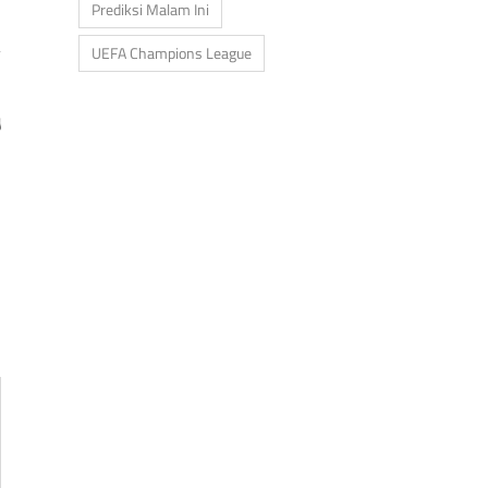
Prediksi Malam Ini
UEFA Champions League
g