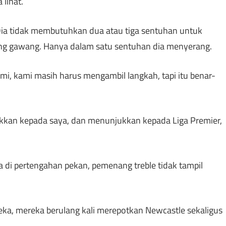
 lihat.
. Dia tidak membutuhkan dua atau tiga sentuhan untuk
ng gawang. Hanya dalam satu sentuhan dia menyerang.
ami, kami masih harus mengambil langkah, tapi itu benar-
ukkan kepada saya, dan menunjukkan kepada Liga Premier,
 di pertengahan pekan, pemenang treble tidak tampil
a, mereka berulang kali merepotkan Newcastle sekaligus