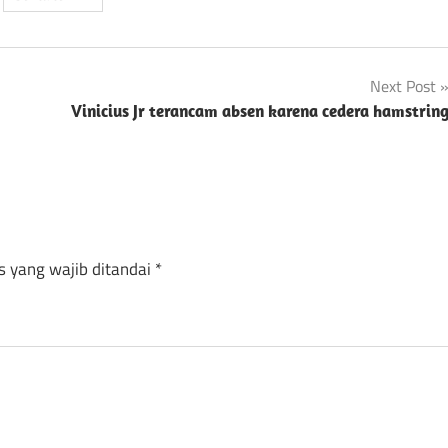
Next Post
Vinicius Jr terancam absen karena cedera hamstrin
s yang wajib ditandai
*