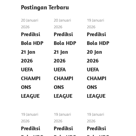
Postingan Terbaru
20 Januari
20 Januari
19 Januari
2026
2026
2026
Prediksi
Prediksi
Prediksi
Bola HDP
Bola HDP
Bola HDP
21 Jan
21 Jan
20 Jan
2026
2026
2026
UEFA
UEFA
UEFA
CHAMPI
CHAMPI
CHAMPI
ONS
ONS
ONS
LEAGUE
LEAGUE
LEAGUE
19 Januari
19 Januari
19 Januari
2026
2026
2026
Prediksi
Prediksi
Prediksi