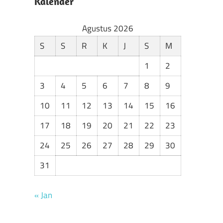
Kalender
r
c
c
h
Agustus 2026
h
f
S
S
R
K
J
S
M
o
1
2
r
:
3
4
5
6
7
8
9
10
11
12
13
14
15
16
17
18
19
20
21
22
23
24
25
26
27
28
29
30
31
« Jan