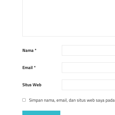
Nama
*
Email
*
Situs Web
Simpan nama, email, dan situs web saya pada