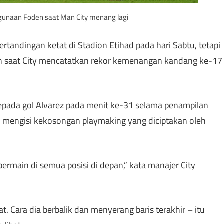
gunaan Foden saat Man City menang lagi
ertandingan ketat di Stadion Etihad pada hari Sabtu, tetapi
an saat City mencatatkan rekor kemenangan kandang ke-17
pada gol Alvarez pada menit ke-31 selama penampilan
u mengisi kekosongan playmaking yang diciptakan oleh
bermain di semua posisi di depan,” kata manajer City
t. Cara dia berbalik dan menyerang baris terakhir – itu