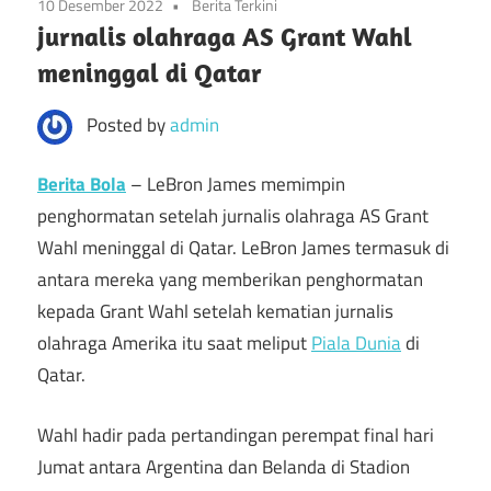
10 Desember 2022
Berita Terkini
Piala
Ini
jurnalis olahraga AS Grant Wahl
Dunia
meninggal di Qatar
2022,
|
Cuplikan
Posted by
admin
Bocoran
Gol
Setiap
Berita Bola
– LeBron James memimpin
Piala
Hari
penghormatan setelah jurnalis olahraga AS Grant
Lengkap
Wahl meninggal di Qatar. LeBron James termasuk di
Dunia
Dengan
antara mereka yang memberikan penghormatan
Statistik.
2022
kepada Grant Wahl setelah kematian jurnalis
olahraga Amerika itu saat meliput
Piala Dunia
di
Qatar.
Wahl hadir pada pertandingan perempat final hari
Jumat antara Argentina dan Belanda di Stadion