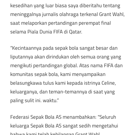
kesedihan yang luar biasa saya diberitahu tentang
meninggalnya jurnalis olahraga terkenal Grant Wahl,
saat melaporkan pertandingan perempat final
selama Piala Dunia FIFA di Qatar.
“Kecintaannya pada sepak bola sangat besar dan
liputannya akan dirindukan oleh semua orang yang
mengikuti pertandingan global. Atas nama FIFA dan
komunitas sepak bola, kami menyampaikan
belasungkawa tulus kami kepada istrinya Celine,
keluarganya, dan teman-temannya di saat yang
paling sulit ini. waktu.”
Federasi Sepak Bola AS menambahkan: “Seluruh
keluarga Sepak Bola AS sangat sedih mengetahui
bahwa kami telah kehilangan Grant Wahl.