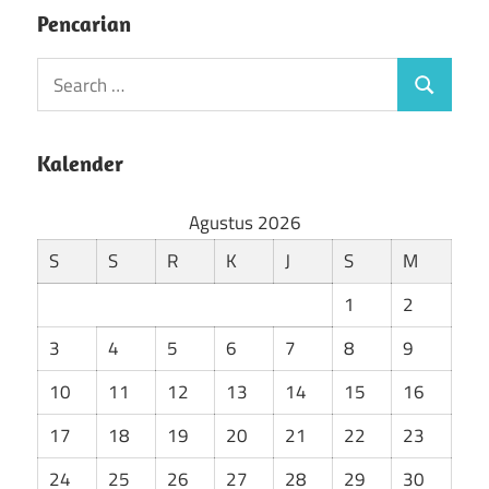
Pencarian
S
S
e
e
a
a
Kalender
r
r
c
Agustus 2026
c
h
h
S
S
R
K
J
S
M
f
o
1
2
r
3
4
5
6
7
8
9
:
10
11
12
13
14
15
16
17
18
19
20
21
22
23
24
25
26
27
28
29
30