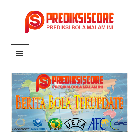
Skip
to
content
Prediksiscore
Prediksi
Memberikan
Prediksi
Skor
Skor
Bola
Bola,
Liga
|
Champions,
Inggris,
Prediksi
Spanyol,
Italia,
Bola
Jerman,
Malam
Euro,