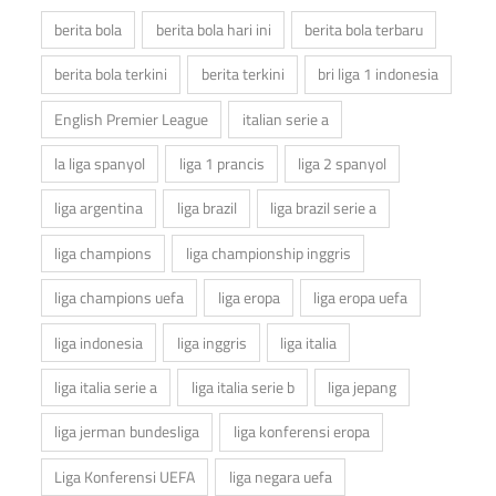
berita bola
berita bola hari ini
berita bola terbaru
berita bola terkini
berita terkini
bri liga 1 indonesia
English Premier League
italian serie a
la liga spanyol
liga 1 prancis
liga 2 spanyol
liga argentina
liga brazil
liga brazil serie a
liga champions
liga championship inggris
liga champions uefa
liga eropa
liga eropa uefa
liga indonesia
liga inggris
liga italia
liga italia serie a
liga italia serie b
liga jepang
liga jerman bundesliga
liga konferensi eropa
Liga Konferensi UEFA
liga negara uefa