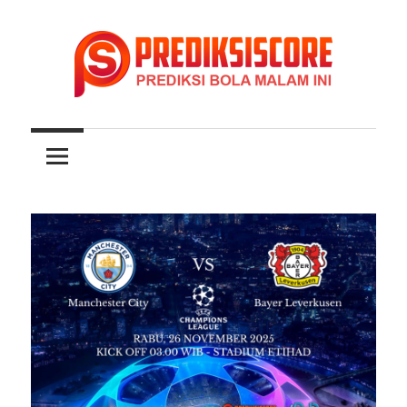
Skip
to
content
Prediksiscore
Prediksi
Memberikan
Prediksi
Skor
Skor
Bola
Bola,
Liga
|
Champions,
Inggris,
Prediksi
Spanyol,
Italia,
Bola
Jerman,
Malam
Euro,