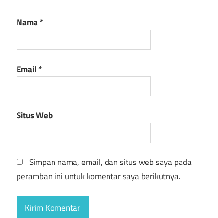
Nama
*
Email
*
Situs Web
Simpan nama, email, dan situs web saya pada
peramban ini untuk komentar saya berikutnya.