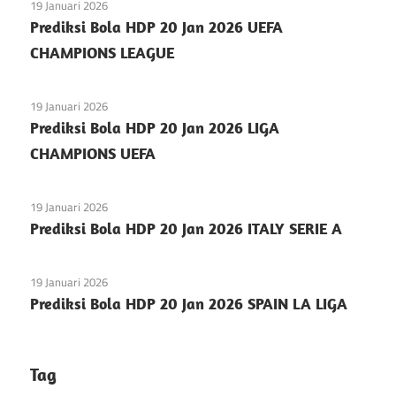
19 Januari 2026
Prediksi Bola HDP 20 Jan 2026 UEFA
CHAMPIONS LEAGUE
19 Januari 2026
Prediksi Bola HDP 20 Jan 2026 LIGA
CHAMPIONS UEFA
19 Januari 2026
Prediksi Bola HDP 20 Jan 2026 ITALY SERIE A
19 Januari 2026
Prediksi Bola HDP 20 Jan 2026 SPAIN LA LIGA
Tag