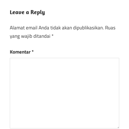
Leave a Reply
Alamat email Anda tidak akan dipublikasikan.
Ruas
yang wajib ditandai
*
Komentar
*