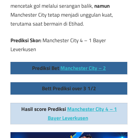
mencetak gol melalui serangan balik,
namun
Manchester City tetap menjadi unggulan kuat,
terutama saat bermain di Etihad.
Prediksi Skor:
Manchester City 4 – 1 Bayer
Leverkusen
Prediksi Bet
Manchester City – 2
Bett Prediksi over 3 1/2
Hasil score Prediksi
Manchester City 4 – 1
Bayer Leverkusen