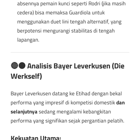
absennya pemain kunci seperti Rodri (jika masih
cedera) bisa memaksa Guardiola untuk
menggunakan duet lini tengah alternatif, yang
berpotensi mengurangi stabilitas di tengah
lapangan.
🔴⚫ Analisis Bayer Leverkusen (Die
Werkself)
Bayer Leverkusen datang ke Etihad dengan bekal
performa yang impresif di kompetisi domestik
dan
selanjutnya
sedang mengalami kebangkitan
performa yang signifikan sejak pergantian pelatih.
Kekuatan Utama: