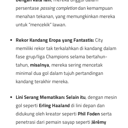
persentase
passing completion
dan kemampuan
menahan tekanan, yang memungkinkan mereka
untuk “mencekik” lawan.
Rekor Kandang Eropa yang Fantastis:
City
memiliki rekor tak terkalahkan di kandang dalam
fase grup/liga Champions selama bertahun-
tahun,
misalnya
, mereka sering mencetak
minimal dua gol dalam tujuh pertandingan
kandang terakhir mereka.
Lini Serang Mematikan:
Selain itu
, dengan mesin
gol seperti
Erling Haaland
di lini depan dan
didukung oleh kreator seperti
Phil Foden
serta
penetrasi dari pemain sayap seperti
Jérémy