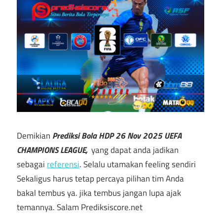
Demikian
Prediksi Bola HDP 26 Nov 2025 UEFA
CHAMPIONS LEAGUE
,
yang dapat anda jadikan
sebagai
referensi
. Selalu utamakan feeling sendiri
Sekaligus harus tetap percaya pilihan tim Anda
bakal tembus ya. jika tembus jangan lupa ajak
temannya. Salam Prediksiscore.net