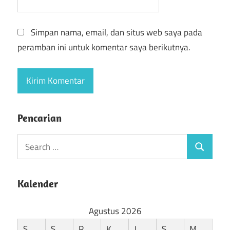
Simpan nama, email, dan situs web saya pada
peramban ini untuk komentar saya berikutnya.
Pencarian
S
S
e
e
a
a
Kalender
r
r
c
Agustus 2026
c
h
h
S
S
R
K
J
S
M