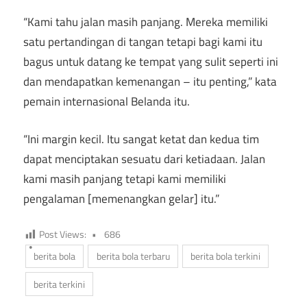
“Kami tahu jalan masih panjang. Mereka memiliki
satu pertandingan di tangan tetapi bagi kami itu
bagus untuk datang ke tempat yang sulit seperti ini
dan mendapatkan kemenangan – itu penting,” kata
pemain internasional Belanda itu.
“Ini margin kecil. Itu sangat ketat dan kedua tim
dapat menciptakan sesuatu dari ketiadaan. Jalan
kami masih panjang tetapi kami memiliki
pengalaman [memenangkan gelar] itu.”
Post Views:
686
berita bola
berita bola terbaru
berita bola terkini
berita terkini