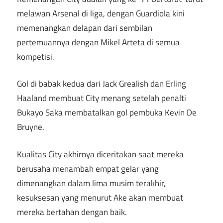
melawan Arsenal di liga, dengan Guardiola kini
memenangkan delapan dari sembilan
pertemuannya dengan Mikel Arteta di semua
kompetisi.
Gol di babak kedua dari Jack Grealish dan Erling
Haaland membuat City menang setelah penalti
Bukayo Saka membatalkan gol pembuka Kevin De
Bruyne.
Kualitas City akhirnya diceritakan saat mereka
berusaha menambah empat gelar yang
dimenangkan dalam lima musim terakhir,
kesuksesan yang menurut Ake akan membuat
mereka bertahan dengan baik.