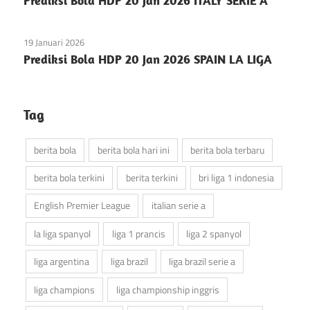
Prediksi Bola HDP 20 Jan 2026 ITALY SERIE A
19 Januari 2026
Prediksi Bola HDP 20 Jan 2026 SPAIN LA LIGA
Tag
berita bola
berita bola hari ini
berita bola terbaru
berita bola terkini
berita terkini
bri liga 1 indonesia
English Premier League
italian serie a
la liga spanyol
liga 1 prancis
liga 2 spanyol
liga argentina
liga brazil
liga brazil serie a
liga champions
liga championship inggris