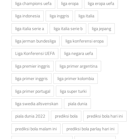
liga champions uefa
liga eropa
liga eropa uefa
liga indonesia
liga inggris
liga italia
liga italia serie a
liga italia serie b
liga jepang
liga jerman bundesliga
liga konferensi eropa
Liga Konferensi UEFA
liga negara uefa
liga premier inggris
liga primer argentina
liga primer inggris
liga primer kolombia
liga primer portugal
liga super turki
liga swedia allsvenskan
piala dunia
piala dunia 2022
prediksi bola
prediksi bola hari ini
prediksi bola malam ini
prediksi bola parlay hari ini