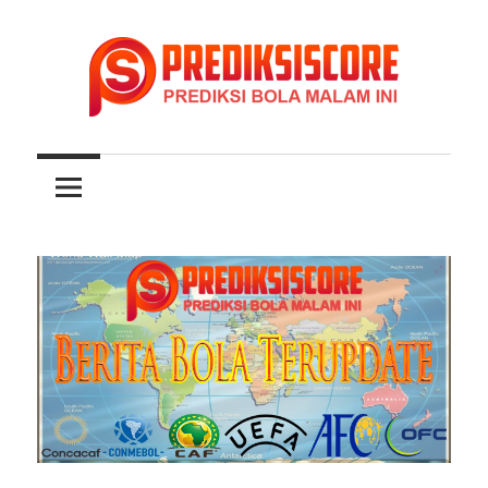
Skip
to
content
Prediksiscore
Prediksi
Memberikan
Prediksi
Skor
Skor
Bola
Bola,
Liga
|
Champions,
Inggris,
Prediksi
Spanyol,
Italia,
Bola
Jerman,
Malam
Euro,