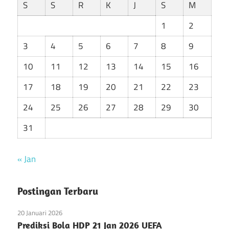
h
S
S
R
K
J
S
M
f
o
1
2
r
3
4
5
6
7
8
9
:
10
11
12
13
14
15
16
17
18
19
20
21
22
23
24
25
26
27
28
29
30
31
« Jan
Postingan Terbaru
20 Januari 2026
Prediksi Bola HDP 21 Jan 2026 UEFA