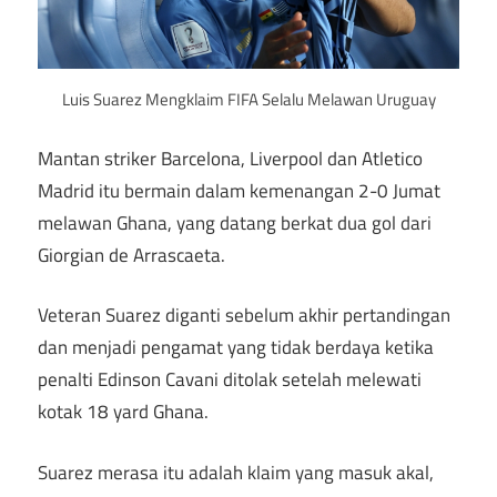
Luis Suarez Mengklaim FIFA Selalu Melawan Uruguay
Mantan striker Barcelona, ​​Liverpool dan Atletico
Madrid itu bermain dalam kemenangan 2-0 Jumat
melawan Ghana, yang datang berkat dua gol dari
Giorgian de Arrascaeta.
Veteran Suarez diganti sebelum akhir pertandingan
dan menjadi pengamat yang tidak berdaya ketika
penalti Edinson Cavani ditolak setelah melewati
kotak 18 yard Ghana.
Suarez merasa itu adalah klaim yang masuk akal,