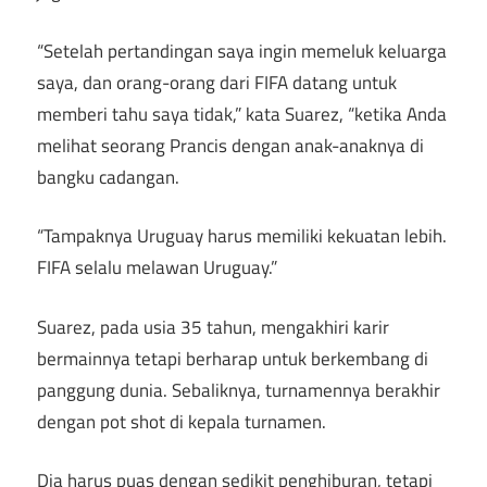
“Setelah pertandingan saya ingin memeluk keluarga
saya, dan orang-orang dari FIFA datang untuk
memberi tahu saya tidak,” kata Suarez, “ketika Anda
melihat seorang Prancis dengan anak-anaknya di
bangku cadangan.
“Tampaknya Uruguay harus memiliki kekuatan lebih.
FIFA selalu melawan Uruguay.”
Suarez, pada usia 35 tahun, mengakhiri karir
bermainnya tetapi berharap untuk berkembang di
panggung dunia. Sebaliknya, turnamennya berakhir
dengan pot shot di kepala turnamen.
Dia harus puas dengan sedikit penghiburan, tetapi