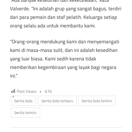
Valverde. “Ini adalah grup yang sangat bagus, terdiri
dari para pemain dan staf pelatih. Keluarga setiap
orang selalu ada untuk membantu kami.
“Orang-orang mendukung kami dan menyemangati
kami di masa-masa sulit, dan ini adalah kesedihan
yang luar biasa. Kami sedih karena tidak
memberikan kegembiraan yang layak bagi negara
ini.”
Post Views:
676
berita bola
berita bola terbaru
berita bola terkini
berita terkini