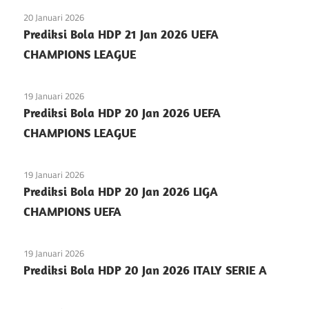
20 Januari 2026
Prediksi Bola HDP 21 Jan 2026 UEFA
CHAMPIONS LEAGUE
19 Januari 2026
Prediksi Bola HDP 20 Jan 2026 UEFA
CHAMPIONS LEAGUE
19 Januari 2026
Prediksi Bola HDP 20 Jan 2026 LIGA
CHAMPIONS UEFA
19 Januari 2026
Prediksi Bola HDP 20 Jan 2026 ITALY SERIE A