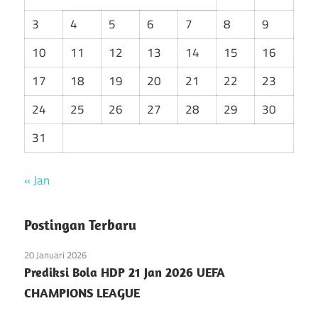
r
3
4
5
6
7
8
9
:
10
11
12
13
14
15
16
17
18
19
20
21
22
23
24
25
26
27
28
29
30
31
« Jan
Postingan Terbaru
20 Januari 2026
Prediksi Bola HDP 21 Jan 2026 UEFA
CHAMPIONS LEAGUE