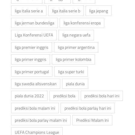
liga italia serie a
liga italia serie b
liga jepang
liga jerman bundesliga
liga konferensi eropa
Liga Konferensi UEFA
liga negara uefa
liga premier inggris
liga primer argentina
liga primer inggris
liga primer kolombia
liga primer portugal
liga super turki
liga swedia allsvenskan
piala dunia
piala dunia 2022
prediksi bola
prediksi bola hari ini
prediksi bola malam ini
prediksi bola parlay hari ini
prediksi bola parlay malam ini
Prediksi Malam Ini
UEFA Champions League