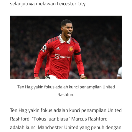
selanjutnya melawan Leicester City.
Ten Hag yakin fokus adalah kunci penampilan United
Rashford
Ten Hag yakin fokus adalah kunci penampilan United
Rashford. “Fokus luar biasa” Marcus Rashford
adalah kunci Manchester United yang penuh dengan