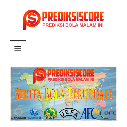
Skip
to
content
Prediksiscore
Prediksi
Memberikan
Prediksi
Skor
Skor
Bola
Bola,
Liga
|
Champions,
Inggris,
Prediksi
Spanyol,
Italia,
Bola
Jerman,
Malam
Euro,