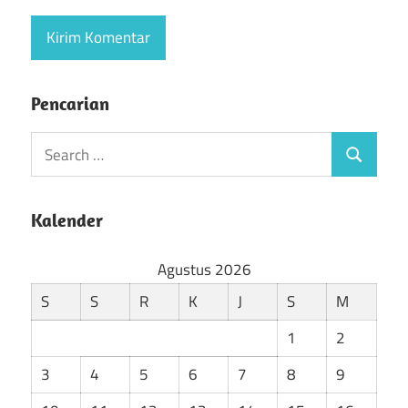
Pencarian
S
S
e
e
a
a
Kalender
r
r
c
Agustus 2026
c
h
h
S
S
R
K
J
S
M
f
o
1
2
r
3
4
5
6
7
8
9
: