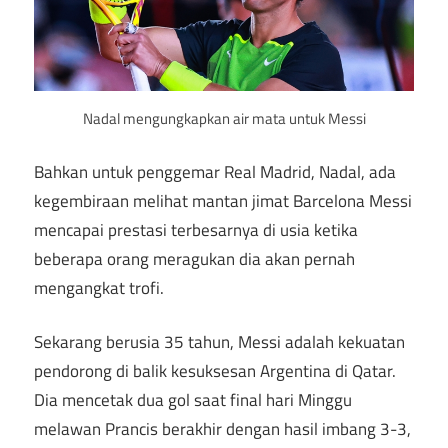
Nadal mengungkapkan air mata untuk Messi
Bahkan untuk penggemar Real Madrid, Nadal, ada
kegembiraan melihat mantan jimat Barcelona Messi
mencapai prestasi terbesarnya di usia ketika
beberapa orang meragukan dia akan pernah
mengangkat trofi.
Sekarang berusia 35 tahun, Messi adalah kekuatan
pendorong di balik kesuksesan Argentina di Qatar.
Dia mencetak dua gol saat final hari Minggu
melawan Prancis berakhir dengan hasil imbang 3-3,