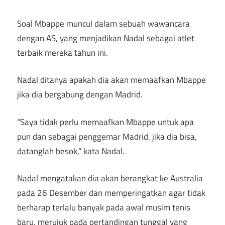
Soal Mbappe muncul dalam sebuah wawancara
dengan AS, yang menjadikan Nadal sebagai atlet
terbaik mereka tahun ini.
Nadal ditanya apakah dia akan memaafkan Mbappe
jika dia bergabung dengan Madrid.
“Saya tidak perlu memaafkan Mbappe untuk apa
pun dan sebagai penggemar Madrid, jika dia bisa,
datanglah besok,” kata Nadal.
Nadal mengatakan dia akan berangkat ke Australia
pada 26 Desember dan memperingatkan agar tidak
berharap terlalu banyak pada awal musim tenis
baru, merujuk pada pertandingan tunggal yang