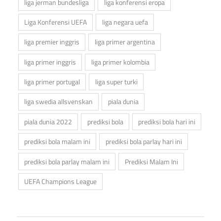
liga jerman bundesliga
liga konferensi eropa
Liga Konferensi UEFA
liga negara uefa
liga premier inggris
liga primer argentina
liga primer inggris
liga primer kolombia
liga primer portugal
liga super turki
liga swedia allsvenskan
piala dunia
piala dunia 2022
prediksi bola
prediksi bola hari ini
prediksi bola malam ini
prediksi bola parlay hari ini
prediksi bola parlay malam ini
Prediksi Malam Ini
UEFA Champions League