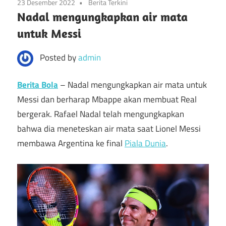
23 Desember 2022
Berita Terkini
Piala
Ini
Nadal mengungkapkan air mata
Dunia
untuk Messi
2022,
|
Cuplikan
Posted by
admin
Bocoran
Gol
Setiap
Berita Bola
– Nadal mengungkapkan air mata untuk
Piala
Hari
Messi dan berharap Mbappe akan membuat Real
Lengkap
bergerak. Rafael Nadal telah mengungkapkan
Dunia
Dengan
bahwa dia meneteskan air mata saat Lionel Messi
Statistik.
2022
membawa Argentina ke final
Piala Dunia
.