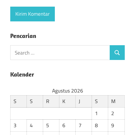
Pencarian
S
S
e
e
a
a
Kalender
r
r
c
Agustus 2026
c
h
h
S
S
R
K
J
S
M
f
o
1
2
r
3
4
5
6
7
8
9
: