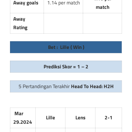
Away goals
1.14 per match
match
Away
Rating
Bet : Lille ( Win )
Prediksi Skor = 1 – 2
5 Pertandingan Terakhir
Head To Head: H2H
Mar
Lille
Lens
2-1
29.2024