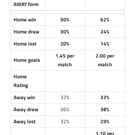
AWAY form
Home win
50%
62%
Home draw
30%
24%
Home lost
20%
14%
1.45 per
2.00 per
Home goals
match
match
Home
Rating
Away win
32%
33%
Away draw
36%
38%
Away lost
32%
29%
1.10 per