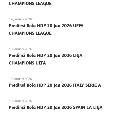
CHAMPIONS LEAGUE
19 Januari 2026
Prediksi Bola HDP 20 Jan 2026 UEFA
CHAMPIONS LEAGUE
19 Januari 2026
Prediksi Bola HDP 20 Jan 2026 LIGA
CHAMPIONS UEFA
19 Januari 2026
Prediksi Bola HDP 20 Jan 2026 ITALY SERIE A
19 Januari 2026
Prediksi Bola HDP 20 Jan 2026 SPAIN LA LIGA