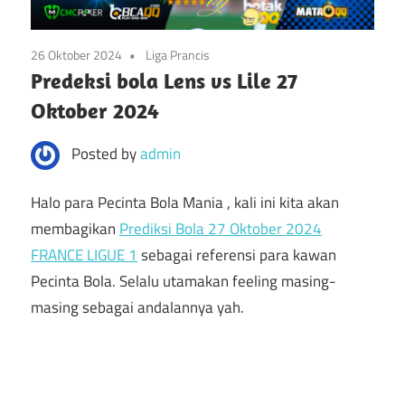
Piala
Ini
Dunia
26 Oktober 2024
Liga Prancis
2022,
|
Predeksi bola Lens vs Lile 27
Cuplikan
Oktober 2024
Bocoran
Gol
Setiap
Posted by
admin
Piala
Hari
Lengkap
Halo para Pecinta Bola Mania , kali ini kita akan
Dunia
Dengan
membagikan
Prediksi Bola 27 Oktober 2024
Statistik.
2022
FRANCE LIGUE 1
sebagai referensi para kawan
Pecinta Bola. Selalu utamakan feeling masing-
masing sebagai andalannya yah.