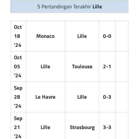
5 Pertandingan Terakhir
Lille
Oct
18
Monaco
Lille
0-0
’24
Oct
05
Lille
Toulouse
2-1
’24
Sep
28
Le Havre
Lille
0-3
’24
Sep
21
Lille
Strasbourg
3-3
’24