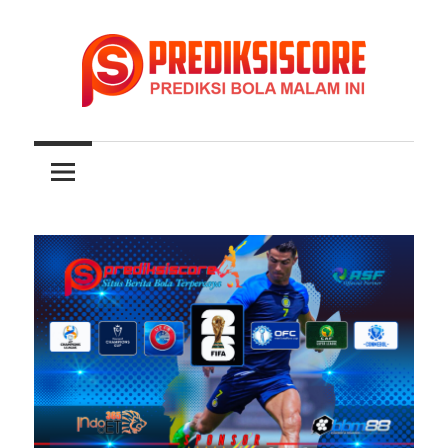
Skip
to
content
Prediksiscore
Prediksi
Memberikan
Prediksi
Skor
Skor
Bola
Bola,
Liga
|
Champions,
Inggris,
Prediksi
Spanyol,
Italia,
Bola
Jerman,
Malam
Euro,