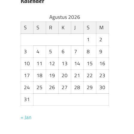
Kalender
r
c
c
h
Agustus 2026
h
f
S
S
R
K
J
S
M
o
1
2
r
:
3
4
5
6
7
8
9
10
11
12
13
14
15
16
17
18
19
20
21
22
23
24
25
26
27
28
29
30
31
« Jan