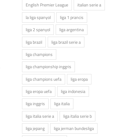
English Premier League
italian serie a
la liga spanyol
liga 1 prancis
liga 2 spanyol
liga argentina
liga brazil
liga brazil serie a
liga champions
liga championship inggris
liga champions uefa
liga eropa
liga eropa uefa
liga indonesia
liga inggris
liga italia
liga italia serie a
liga italia serie b
liga jepang
liga jerman bundesliga