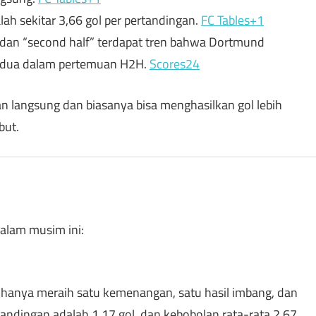
ah sekitar 3,66 gol per pertandingan.
FC Tables
+1
lf” dan “second half” terdapat tren bahwa Dortmund
edua dalam pertemuan H2H.
Scores24
n langsung dan biasanya bisa menghasilkan gol lebih
but.
alam musim ini:
 hanya meraih satu kemenangan, satu hasil imbang, dan
tandingan adalah 1,17 gol, dan kebobolan rata-rata 2,67