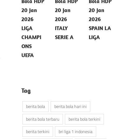
Bola HDP
Bola HDP
Bola HDP
20 Jan
20 Jan
20 Jan
2026
2026
2026
LIGA
ITALY
SPAIN LA
CHAMPI
SERIE A
LIGA
ONS
UEFA
Tag
berita bola
berita bola hari ini
berita bola terbaru
berita bola terkini
berita terkini
bri liga 1 indonesia