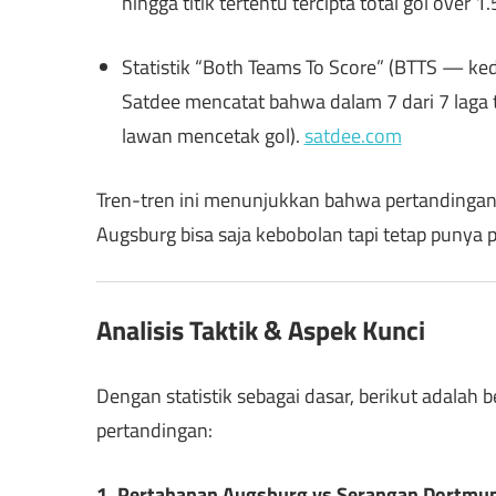
hingga titik tertentu tercipta total gol over 1.
Statistik “Both Teams To Score” (BTTS — kedu
Satdee mencatat bahwa dalam 7 dari 7 laga 
lawan mencetak gol).
satdee.com
Tren-tren ini menunjukkan bahwa pertandingan
Augsburg bisa saja kebobolan tapi tetap puny
Analisis Taktik & Aspek Kunci
Dengan statistik sebagai dasar, berikut adalah
pertandingan:
1. Pertahanan Augsburg vs Serangan Dortmu