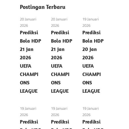
Postingan Terbaru
20 Januari
20 Januari
19 Januari
2026
2026
2026
Prediksi
Prediksi
Prediksi
Bola HDP
Bola HDP
Bola HDP
21 Jan
21 Jan
20 Jan
2026
2026
2026
UEFA
UEFA
UEFA
CHAMPI
CHAMPI
CHAMPI
ONS
ONS
ONS
LEAGUE
LEAGUE
LEAGUE
19 Januari
19 Januari
19 Januari
2026
2026
2026
Prediksi
Prediksi
Prediksi