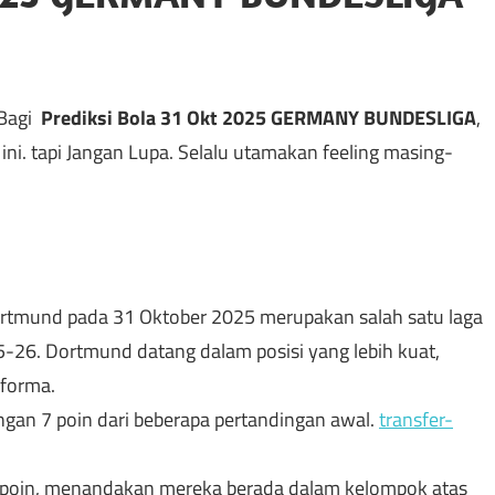
Bagi
Prediksi Bola 31 Okt 2025
GERMANY BUNDESLIGA
,
 ini. tapi Jangan Lupa. Selalu utamakan feeling masing-
ortmund pada 31 Oktober 2025 merupakan salah satu laga
-26. Dortmund datang dalam posisi yang lebih kuat,
forma.
ngan 7 poin dari beberapa pertandingan awal.
transfer-
 poin, menandakan mereka berada dalam kelompok atas