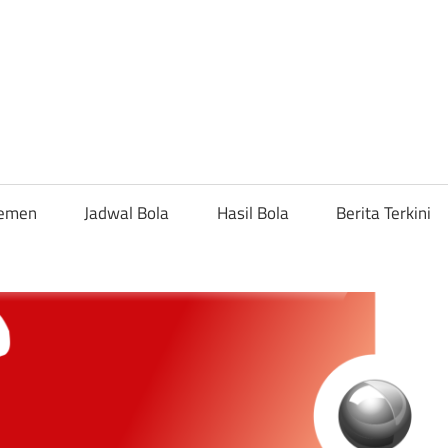
diksi
or
la
semen
Jadwal Bola
Hasil Bola
Berita Terkini
diksi
la