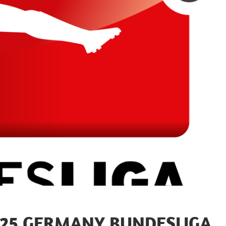
lam
coran
la
nia
22
 2025 GERMANY BUNDESLIGA