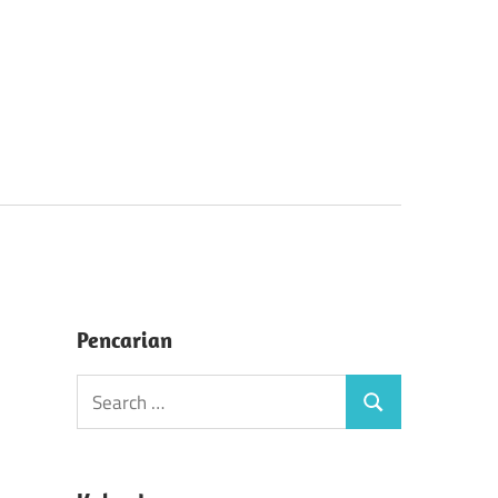
Pencarian
S
S
e
e
a
a
r