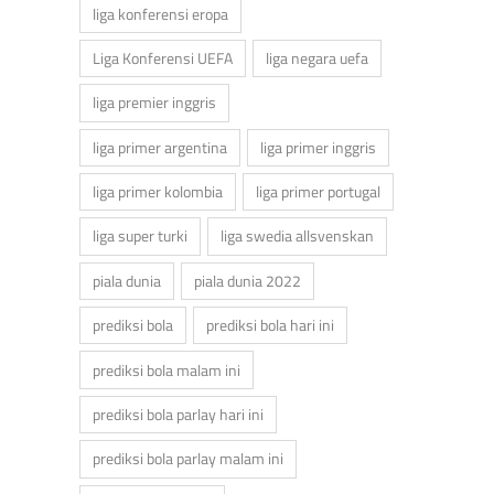
liga konferensi eropa
Liga Konferensi UEFA
liga negara uefa
liga premier inggris
liga primer argentina
liga primer inggris
liga primer kolombia
liga primer portugal
liga super turki
liga swedia allsvenskan
piala dunia
piala dunia 2022
prediksi bola
prediksi bola hari ini
prediksi bola malam ini
prediksi bola parlay hari ini
prediksi bola parlay malam ini