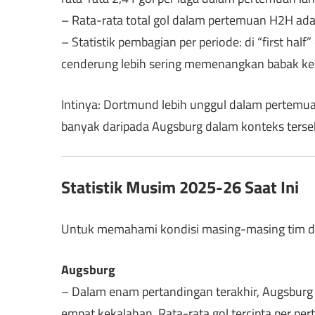
– Rata-rata total gol dalam pertemuan H2H adal
– Statistik pembagian per periode: di “first ha
cenderung lebih sering memenangkan babak k
Intinya: Dortmund lebih unggul dalam pertemua
banyak daripada Augsburg dalam konteks terse
Statistik Musim 2025-26 Saat Ini
Untuk memahami kondisi masing-masing tim d
Augsburg
– Dalam enam pertandingan terakhir, Augsburg
empat kekalahan. Rata-rata gol tercipta per per