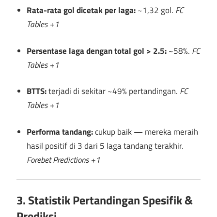
Rata-rata gol dicetak per laga:
~1,32 gol.
FC
Tables +1
Persentase laga dengan total gol > 2.5:
~58%.
FC
Tables +1
BTTS:
terjadi di sekitar ~49% pertandingan.
FC
Tables +1
Performa tandang:
cukup baik — mereka meraih
hasil positif di 3 dari 5 laga tandang terakhir.
Forebet Predictions +1
3. Statistik Pertandingan Spesifik &
Prediksi