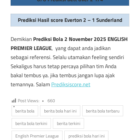
Prediksi Hasil score Everton 2 – 1 Sunderland
Demikian
Prediksi Bola 2 November 2025 ENGLISH
PREMIER LEAGUE
, yang dapat anda jadikan
sebagai referensi. Selalu utamakan feeling sendiri
Sekaligus harus tetap percaya pilihan tim Anda
bakal tembus ya. jika tembus jangan lupa ajak
temannya. Salam
Prediksiscore.net
Post Views:
660
berita bola
berita bola hari ini
berita bola terbaru
berita bola terkini
berita terkini
English Premier League
prediksi bola hari ini