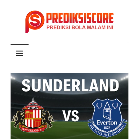
Skip
to
content
Prediksiscore
Prediksi
Memberikan
Prediksi
Skor
Skor
Bola
Bola,
Liga
|
Champions,
Inggris,
Prediksi
Spanyol,
Italia,
Bola
Jerman,
Malam
Euro,