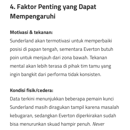
4. Faktor Penting yang Dapat
Mempengaruhi
Motivasi & tekanan:
Sunderland akan termotivasi untuk memperbaiki
posisi di papan tengah, sementara Everton butuh
poin untuk menjauh dari zona bawah. Tekanan
mental akan lebih terasa di pihak tim tamu yang
ingin bangkit dari performa tidak konsisten.
Kondisi fisik/cedera:
Data terkini menunjukkan beberapa pemain kunci
Sunderland masih diragukan tampil karena masalah
kebugaran, sedangkan Everton diperkirakan sudah
bisa menurunkan skuad hampir penuh.
Never