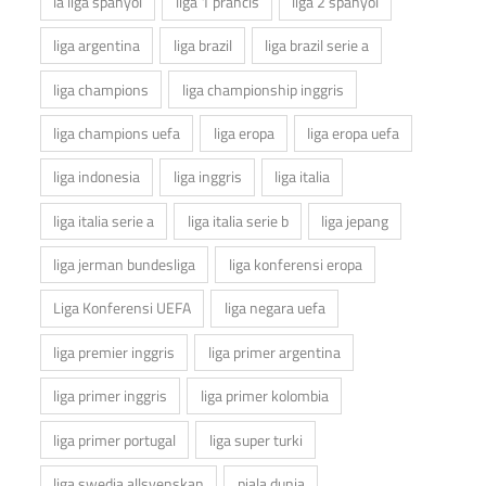
la liga spanyol
liga 1 prancis
liga 2 spanyol
liga argentina
liga brazil
liga brazil serie a
liga champions
liga championship inggris
liga champions uefa
liga eropa
liga eropa uefa
liga indonesia
liga inggris
liga italia
liga italia serie a
liga italia serie b
liga jepang
liga jerman bundesliga
liga konferensi eropa
Liga Konferensi UEFA
liga negara uefa
liga premier inggris
liga primer argentina
liga primer inggris
liga primer kolombia
liga primer portugal
liga super turki
liga swedia allsvenskan
piala dunia