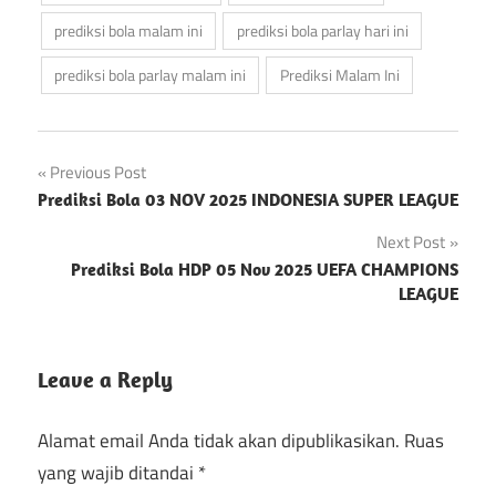
prediksi bola malam ini
prediksi bola parlay hari ini
prediksi bola parlay malam ini
Prediksi Malam Ini
Navigasi
Previous Post
Prediksi Bola 03 NOV 2025 INDONESIA SUPER LEAGUE
pos
Next Post
Prediksi Bola HDP 05 Nov 2025 UEFA CHAMPIONS
LEAGUE
Leave a Reply
Alamat email Anda tidak akan dipublikasikan.
Ruas
yang wajib ditandai
*