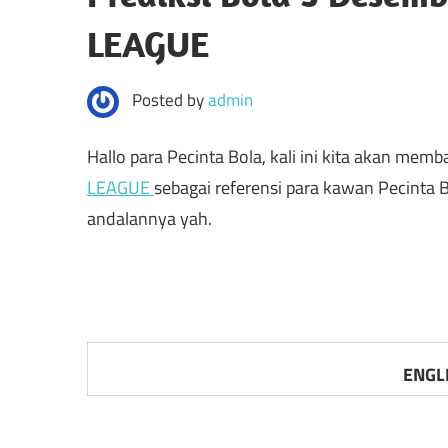
LEAGUE
Posted by
admin
Hallo para Pecinta Bola, kali ini kita akan mem
LEAGUE
sebagai referensi para kawan Pecinta 
andalannya yah.
ENGL