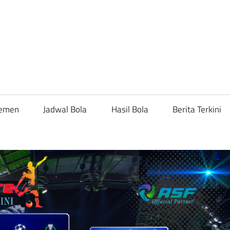
diksi
or
la
semen
Jadwal Bola
Hasil Bola
Berita Terkini
diksi
la