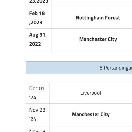
23,2023
Feb 18
Nottingham Forest
,2023
Aug 31,
Manchester City
2022
5 Pertandinga
Dec 01
Liverpool
’24
Nov 23
Manchester City
’24
Nov 09