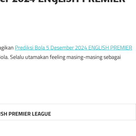
bagikan
Prediksi Bola 5 Desember 2024 ENGLISH PREMIER
Bola. Selalu utamakan feeling masing-masing sebagai
ISH PREMIER LEAGUE