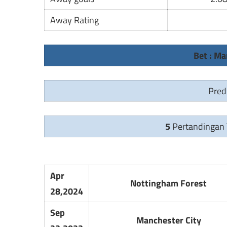
Away Rating
Bet : Ma
Pred
5
Pertandingan 
Apr
Nottingham Forest
28,2024
Sep
Manchester City