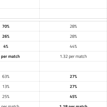
70%
28%
26%
28%
4%
44%
 per match
1.32 per match
63%
27%
13%
27%
25%
45%
 per match
1.18 per match