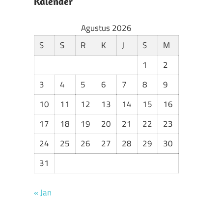
Kalender
r
c
c
h
Agustus 2026
h
f
S
S
R
K
J
S
M
o
1
2
r
:
3
4
5
6
7
8
9
10
11
12
13
14
15
16
17
18
19
20
21
22
23
24
25
26
27
28
29
30
31
« Jan