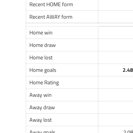
Recent HOME form
Recent AWAY form
Home win
Home draw
Home lost
Home goals
2.48
Home Rating
Away win
Away draw
Away lost
Away goals
2.08