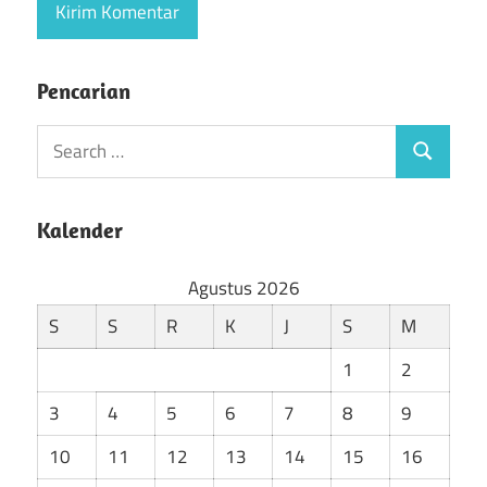
Pencarian
S
S
e
e
a
a
Kalender
r
r
c
Agustus 2026
c
h
h
S
S
R
K
J
S
M
f
o
1
2
r
3
4
5
6
7
8
9
:
10
11
12
13
14
15
16