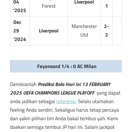
04
Liverpool
Forest
1
‘2025
Dec
Manchester
2-
29
Liverpool
Utd
2
‘2024
Feyenoord
1/4 : 0
AC Milan
Demikianlah
Prediksi Bola Hari Ini 13 FEBRUARY
2025
UEFA CHAMPIONS LEAGUE PLAYOFF
yang dapat
anda jadikan sebagai
referensi
. Selalu utamakan
feeling Anda sendiri. Sekaligus harus tetap percaya
dan yakin pilihan tim Anda bakal tembus yah. Kami
doakan semoga tembus JP hari ini. Salam jackpot