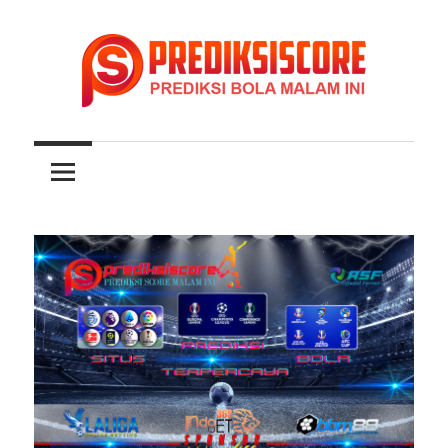
Skip
to
content
Prediksiscore
Prediksi
Memberikan
Prediksi
Skor
Skor
Bola
Bola,
Liga
|
Champions,
Inggris,
Prediksi
Spanyol,
Italia,
Bola
Jerman,
Malam
Euro,