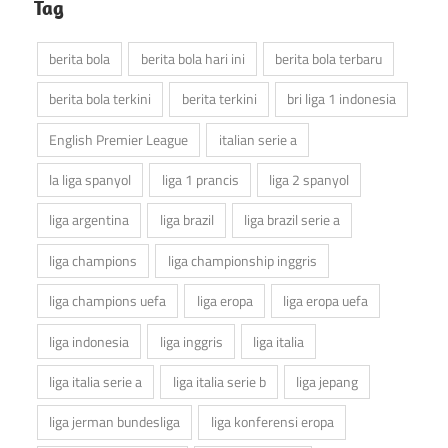
Tag
berita bola
berita bola hari ini
berita bola terbaru
berita bola terkini
berita terkini
bri liga 1 indonesia
English Premier League
italian serie a
la liga spanyol
liga 1 prancis
liga 2 spanyol
liga argentina
liga brazil
liga brazil serie a
liga champions
liga championship inggris
liga champions uefa
liga eropa
liga eropa uefa
liga indonesia
liga inggris
liga italia
liga italia serie a
liga italia serie b
liga jepang
liga jerman bundesliga
liga konferensi eropa