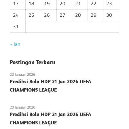
17
18
19
20
21
22
23
24
25
26
27
28
29
30
31
« Jan
Postingan Terbaru
20 Januari 2026
Prediksi Bola HDP 21 Jan 2026 UEFA
CHAMPIONS LEAGUE
20 Januari 2026
Prediksi Bola HDP 21 Jan 2026 UEFA
CHAMPIONS LEAGUE