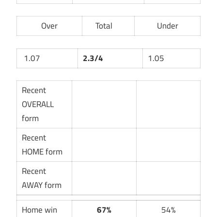
Over
Total
Under
1.07
2.3/4
1.05
Recent
OVERALL
form
Recent
HOME form
Recent
AWAY form
Home win
67%
54%