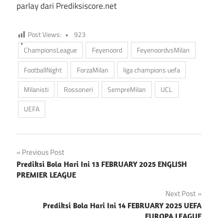
parlay dari Prediksiscore.net
Post Views:
923
ChampionsLeague
Feyenoord
FeyenoordvsMilan
FootballNight
ForzaMilan
liga champions uefa
Milanisti
Rossoneri
SempreMilan
UCL
UEFA
Navigasi
Previous Post
Prediksi Bola Hari Ini 13 FEBRUARY 2025 ENGLISH
pos
PREMIER LEAGUE
Next Post
Prediksi Bola Hari Ini 14 FEBRUARY 2025 UEFA
EUROPA LEAGUE