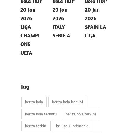
Bola HDP
Bola HDP
Bola HDP
20 Jan
20 Jan
20 Jan
2026
2026
2026
LIGA
ITALY
SPAIN LA
CHAMPI
SERIE A
LIGA
ONS
UEFA
Tag
berita bola
berita bola hari ini
berita bola terbaru
berita bola terkini
berita terkini
bri liga 1 indonesia