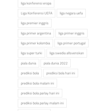
liga konferensi eropa
Liga Konferensi UEFA
liga negara uefa
liga premier inggris
liga primer argentina
liga primer inggris
liga primer kolombia
liga primer portugal
liga super turki
liga swedia allsvenskan
piala dunia
piala dunia 2022
prediksi bola
prediksi bola hari ini
prediksi bola malam ini
prediksi bola parlay hari ini
prediksi bola parlay malam ini