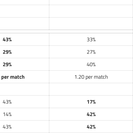
43%
33%
29%
27%
29%
40%
 per match
1.20 per match
43%
17%
14%
42%
43%
42%