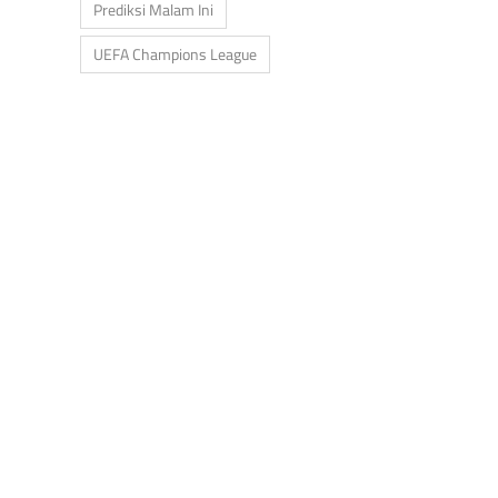
Prediksi Malam Ini
UEFA Champions League