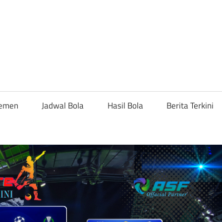
diksi
or
la
semen
Jadwal Bola
Hasil Bola
Berita Terkini
diksi
la