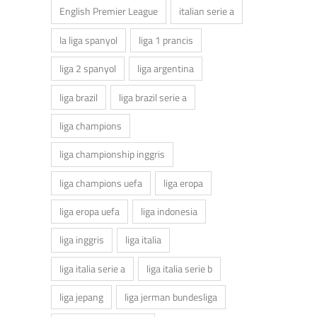
English Premier League
italian serie a
la liga spanyol
liga 1 prancis
liga 2 spanyol
liga argentina
liga brazil
liga brazil serie a
liga champions
liga championship inggris
liga champions uefa
liga eropa
liga eropa uefa
liga indonesia
liga inggris
liga italia
liga italia serie a
liga italia serie b
liga jepang
liga jerman bundesliga