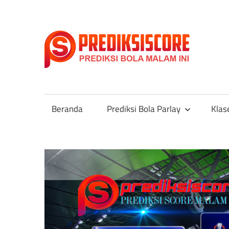
Skip
to
content
Pre
Sk
Prediksiscore
Memberikan
Bo
Prediksi
Beranda
Prediksi Bola Parlay
Kla
Skor
|
Bola,
Liga
Champions,
Pre
Inggris,
Spanyol,
Bo
Italia,
Jerman,